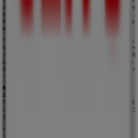
Tiendeoへようこそ！当サイトでは、最高の
セール
、
カタロ
グ
、
プロモーション
を見つけるだけでなく、
横浜市
で最も注
目されている店舗を発見することもできます。
8月 2026
の
間、
西友
の最新情報や、お近くの店舗の所在地や詳細情報を
確認できます。
Tiendeoでは、お得な
プロモーション
や割引だけでなく、お
住まいの都市にある実店舗の情報もご提供します。
西友
のカ
タログをチェックし、
横浜市
の店舗を見つけ、割引価格で商
品を購入してこの
8月
に節約しましょう。さらに、正確な店
舗の所在地、営業時間、詳細情報をお知らせし、快適なショ
ッピング体験をサポートします。
横浜市
にある
西友
の店舗での
セール
をお見逃しなく！
8月
2026
の間、最高のお買い得情報をチェックしましょう。
Tiendeoでは、常に最高の店舗とお買い物の選択肢をご提供
します。今すぐ、店舗とプロモーションを探索してみてくだ
さい！
広告