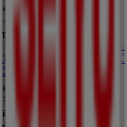
魅力的なオファーを発見する
今日で期限切れ
西友のショップがある街
川崎市の西友
鎌倉市の西友
逗子市の西友
大田区の西
友
藤沢市の西友
町田市の西友
世田谷区の西友
品川区
の西友
調布市の西友
横須賀市の西友
多摩市の西友
三
鷹市の西友
都道府県一覧へ
横浜市のスーパーマーケットの他のビ
ジネス
西友