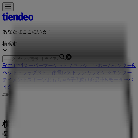
あなたはここにいる：
横浜市
Featured
スーパーマーケット
ファッション
ホームセンター&
ペット
ドラッグストア
家電
レストラン
カラオケ & エンター
テイメント
スポーツ
おもちゃ&子供向け商品
車&モーターバ
イク
広告
横浜市の西友店舗：営業時間、電話番
号や住所