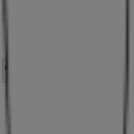
お問い合わせ
マーケテイング＆ビジネスリクエスト
地図上で店舗が誤った場所にあります
週にいちど広告のフィードバック
技術的な問題と一般的なフィードバック
検索方法
ブランド
地元ブランド
割引情報
近くのお店
製品紹介
地元産品
都市