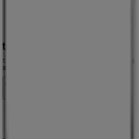
Tiendeoは世界中でのローカルショッピングを改革するIT企
業Shopfullyの一社です。
Tiendeo
私たちが行うこと
ビジネスソリューションをみる
ニュース・メディア
ビジネス契約