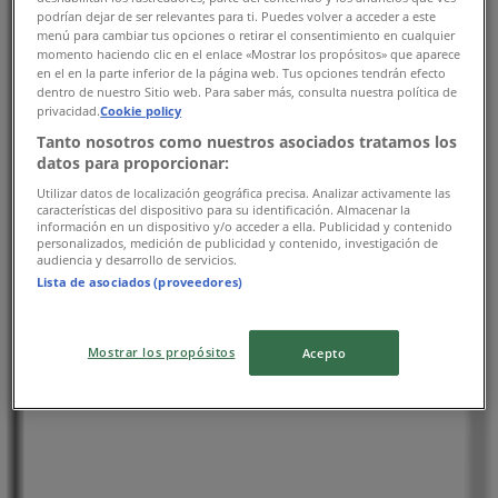
神奈川県横浜市旭区鶴ヶ峰2-22, 横浜市
podrían dejar de ser relevantes para ti. Puedes volver a acceder a este
menú para cambiar tus opciones o retirar el consentimiento en cualquier
momento haciendo clic en el enlace «Mostrar los propósitos» que aparece
8.8 km
en el en la parte inferior de la página web. Tus opciones tendrán efecto
dentro de nuestro Sitio web. Para saber más, consulta nuestra política de
営業中
privacidad.
Cookie policy
Tanto nosotros como nuestros asociados tratamos los
datos para proporcionar:
Utilizar datos de localización geográfica precisa. Analizar activamente las
características del dispositivo para su identificación. Almacenar la
西友
información en un dispositivo y/o acceder a ella. Publicidad y contenido
personalizados, medición de publicidad y contenido, investigación de
audiencia y desarrollo de servicios.
神奈川県横浜市旭区二俣川2-52-1, 横浜市
Lista de asociados (proveedores)
9.6 km
営業中
Mostrar los propósitos
Acepto
西友