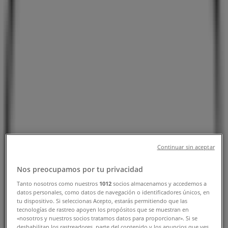
横浜市のTiendeo
»
スーパーマーケットの横浜市チラシ
»
横浜市の西友
»
横浜市の西友店舗
西友
神奈川県横浜市鶴見区豊岡町2-1, 横浜市
8.1 km
Continuar sin aceptar
営業中
Nos preocupamos por tu privacidad
Tanto nosotros como nuestros
1012
socios almacenamos y accedemos a
datos personales, como datos de navegación o identificadores únicos, en
tu dispositivo. Si seleccionas Acepto, estarás permitiendo que las
tecnologías de rastreo apoyen los propósitos que se muestran en
西友
«nosotros y nuestros socios tratamos datos para proporcionar». Si se
deshabilitan los rastreadores, parte del contenido y los anuncios que ves