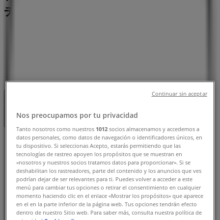
チラシと営業時間、電話番号
横浜市のTiendeo
»
スーパーマーケットの横浜市チラシ
»
横浜市のユーコープ
»
ユーコープ | 横浜市神奈川区白幡仲町4-6
Continuar sin aceptar
閉店
Nos preocupamos por tu privacidad
Tanto nosotros como nuestros
1012
socios almacenamos y accedemos a
datos personales, como datos de navegación o identificadores únicos, en
日曜日
tu dispositivo. Si seleccionas Acepto, estarás permitiendo que las
10:00 - 20:00
tecnologías de rastreo apoyen los propósitos que se muestran en
月曜日
«nosotros y nuestros socios tratamos datos para proporcionar». Si se
deshabilitan los rastreadores, parte del contenido y los anuncios que ves
10:00 - 20:00
podrían dejar de ser relevantes para ti. Puedes volver a acceder a este
火曜日
menú para cambiar tus opciones o retirar el consentimiento en cualquier
10:00 - 20:00
momento haciendo clic en el enlace «Mostrar los propósitos» que aparece
en el en la parte inferior de la página web. Tus opciones tendrán efecto
水曜日
dentro de nuestro Sitio web. Para saber más, consulta nuestra política de
10:00 - 20:00