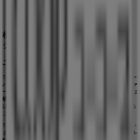
111 m
横浜市のスーパーマーケットの他のビ
ジネス
ユーコープ
Tiendeoの
ユーコープ
店舗へようこそ！ここでは、この
スー
パーマーケット
業界で評価の高い
ユーコープ
の最新の
オファ
ー
、
プロモーション
、
カタログ
をご覧いただけます。当店は
横浜市神奈川区白幡仲町4-6
、
横浜市
にあります。ここで
は、2023年
8月
にわたって購入時にお得に商品を手に入れる
ことができます。
Tiendeoでは、
ユーコープ
に関する最新情報をご提供してい
ます。営業時間や限定オファー、
横浜市神奈川区白幡仲町4-
6
にある店舗の正確な場所などをご覧いただけます。さら