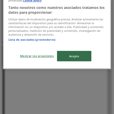
privacidad.
Cookie policy
木曜日
Tanto nosotros como nuestros asociados tratamos los
10:00 - 20:00
datos para proporcionar:
金曜日
Utilizar datos de localización geográfica precisa. Analizar activamente las
10:00 - 20:00
características del dispositivo para su identificación. Almacenar la
土曜日
información en un dispositivo y/o acceder a ella. Publicidad y contenido
personalizados, medición de publicidad y contenido, investigación de
10:00 - 20:00
audiencia y desarrollo de servicios.
Lista de asociados (proveedores)
マップ
045-401-8768
閉店
Mostrar los propósitos
Acepto
日曜日
10:00 - 20:00
月曜日
10:00 - 20:00
火曜日
10:00 - 20:00
水曜日
10:00 - 20:00