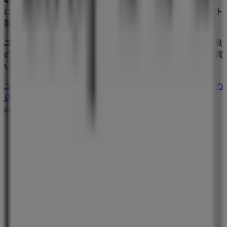
に、最新のカタログもご利用いただけ、
スーパーマーケット
製品の割引を受けることができます。
ユーコープ
の
オファー
をお見逃しなく、また
横浜市
での最良
の価格をお楽しみください！今すぐ訪れて、もっとお得に買
い物を始めましょう！
ユーコープのメインページへ
横浜市にあるユーコープの他の
店舗を見る。
広告