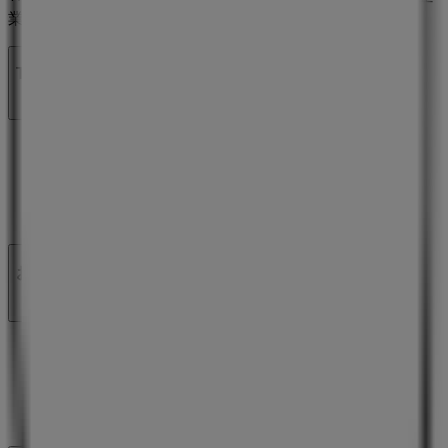
業Shopfullyの一社です。
Tiendeo
私たちが行うこと
ビジネスソリューションをみる
ニュース・メディア
ビジネス契約
お問い合わせ
マーケテイング＆ビジネスリクエスト
地図上で店舗が誤った場所にあります
週にいちど広告のフィードバック
技術的な問題と一般的なフィードバック