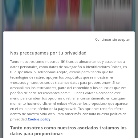
あなたのための私たちの最高の取引
8/11 日まで有効
新規
Continuar sin aceptar
Nos preocupamos por tu privacidad
イオン
Tanto nosotros como nuestros
1014
socios almacenamos y accedemos a
現在の取引とオファー
datos personales, como datos de navegación o identificadores únicos, en
tu dispositivo. Si seleccionas Acepto, estarás permitiendo que las
tecnologías de rastreo apoyen los propósitos que se muestran en
8/20 日まで有効
3.3 km - 横浜市
«nosotros y nuestros socios tratamos datos para proporcionar». Si se
新規
deshabilitan los rastreadores, parte del contenido y los anuncios que ves
podrían dejar de ser relevantes para ti. Puedes volver a acceder a este
menú para cambiar tus opciones o retirar el consentimiento en cualquier
momento haciendo clic en el enlace «Mostrar los propósitos» que aparece
en el en la parte inferior de la página web. Tus opciones tendrán efecto
イオン
dentro de nuestro Sitio web. Para saber más, consulta nuestra política de
privacidad.
Cookie policy
掘り出し物ハンターのためのオファー
Tanto nosotros como nuestros asociados tratamos los
datos para proporcionar: