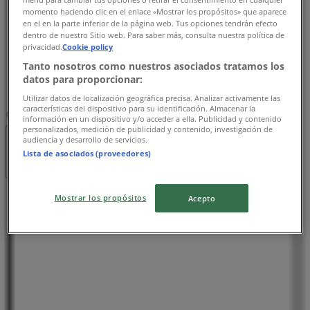
木曜日
momento haciendo clic en el enlace «Mostrar los propósitos» que aparece
en el en la parte inferior de la página web. Tus opciones tendrán efecto
09:00 - 21:00
dentro de nuestro Sitio web. Para saber más, consulta nuestra política de
金曜日
privacidad.
Cookie policy
09:00 - 21:00
Tanto nosotros como nuestros asociados tratamos los
土曜日
datos para proporcionar:
09:00 - 21:00
Utilizar datos de localización geográfica precisa. Analizar activamente las
características del dispositivo para su identificación. Almacenar la
マップ
03-5568-1066
información en un dispositivo y/o acceder a ella. Publicidad y contenido
personalizados, medición de publicidad y contenido, investigación de
audiencia y desarrollo de servicios.
営業中
まで 21:00
Lista de asociados (proveedores)
日曜日
Mostrar los propósitos
Acepto
09:00 - 21:00
月曜日
09:00 - 21:00
火曜日
09:00 - 21:00
水曜日
09:00 - 21:00