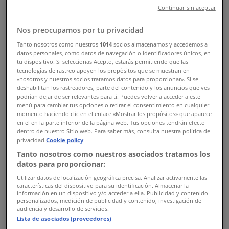
木曜日
Continuar sin aceptar
10:00 - 20:00
Nos preocupamos por tu privacidad
金曜日
10:00 - 20:00
Tanto nosotros como nuestros
1014
socios almacenamos y accedemos a
datos personales, como datos de navegación o identificadores únicos, en
土曜日
tu dispositivo. Si seleccionas Acepto, estarás permitiendo que las
10:00 - 20:00
tecnologías de rastreo apoyen los propósitos que se muestran en
«nosotros y nuestros socios tratamos datos para proporcionar». Si se
マップ
+81 6-6481-2411
deshabilitan los rastreadores, parte del contenido y los anuncios que ves
podrían dejar de ser relevantes para ti. Puedes volver a acceder a este
menú para cambiar tus opciones o retirar el consentimiento en cualquier
営業中
まで 20:00
momento haciendo clic en el enlace «Mostrar los propósitos» que aparece
en el en la parte inferior de la página web. Tus opciones tendrán efecto
dentro de nuestro Sitio web. Para saber más, consulta nuestra política de
privacidad.
Cookie policy
日曜日
Tanto nosotros como nuestros asociados tratamos los
10:00 - 20:00
datos para proporcionar:
月曜日
Utilizar datos de localización geográfica precisa. Analizar activamente las
10:00 - 20:00
características del dispositivo para su identificación. Almacenar la
火曜日
información en un dispositivo y/o acceder a ella. Publicidad y contenido
personalizados, medición de publicidad y contenido, investigación de
10:00 - 20:00
audiencia y desarrollo de servicios.
水曜日
Lista de asociados (proveedores)
10:00 - 20:00