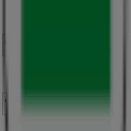
私たちが行うこと
ビジネスソリューションをみる
ニュース・メディア
ビジネス契約
お問い合わせ
マーケテイング＆ビジネスリクエスト
地図上で店舗が誤った場所にあります
週にいちど広告のフィードバック
技術的な問題と一般的なフィードバック
検索方法
ブランド
地元ブランド