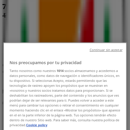
7, 大阪市：チラシと営業時間、電話番
号
大阪市のTiendeo
»
スーパーマーケットの大阪市チラシ
»
大阪市のセブンイレブン
»
Continuar sin aceptar
セブンイレブン | 大阪府大阪市北区中之島2-2-7
Nos preocupamos por tu privacidad
マップ
06-4707-2711
Tanto nosotros como nuestros
1014
socios almacenamos y accedemos a
マップ
06-4707-2711
datos personales, como datos de navegación o identificadores únicos, en
tu dispositivo. Si seleccionas Acepto, estarás permitiendo que las
まもなく セブンイレブン>のカタログ・クーポンの掲載を開
tecnologías de rastreo apoyen los propósitos que se muestran en
始！
«nosotros y nuestros socios tratamos datos para proporcionar». Si se
deshabilitan los rastreadores, parte del contenido y los anuncios que ves
podrían dejar de ser relevantes para ti. Puedes volver a acceder a este
広告
menú para cambiar tus opciones o retirar el consentimiento en cualquier
momento haciendo clic en el enlace «Mostrar los propósitos» que aparece
en el en la parte inferior de la página web. Tus opciones tendrán efecto
dentro de nuestro Sitio web. Para saber más, consulta nuestra política de
privacidad.
Cookie policy