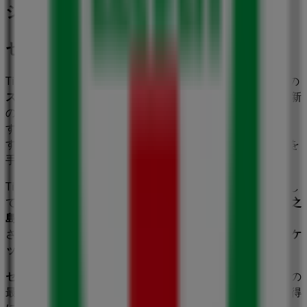
ジネス
セブンイレブン
Tiendeoの
セブンイレブン
店舗へようこそ！ここでは、この
スーパーマーケット
業界で評価の高い
セブンイレブン
の最新
の
オファー
、
プロモーション
、
カタログ
をご覧いただけま
す。当店は
大阪府大阪市北区中之島2-2-7
、
大阪市
にありま
す。ここでは、2023年
8月
にわたって購入時にお得に商品を
手に入れることができます。
Tiendeoでは、
セブンイレブン
に関する最新情報をご提供し
ています。営業時間や限定オファー、
大阪府大阪市北区中之
島2-2-7
にある店舗の正確な場所などをご覧いただけます。
さらに、最新のカタログもご利用いただけ、
スーパーマーケ
ット
製品の割引を受けることができます。
セブンイレブン
の
オファー
をお見逃しなく、また
大阪市
での
最良の価格をお楽しみください！今すぐ訪れて、もっとお得