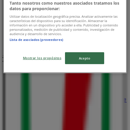
Tanto nosotros como nuestros asociados tratamos los
datos para proporcionar:
Utilizar datos de localización geográfica precisa. Analizar activamente las
características del dispositivo para su identificación. Almacenar la
información en un dispositivo y/o acceder a ella. Publicidad y contenido
personalizados, medición de publicidad y contenido, investigación de
audiencia y desarrollo de servicios.
Lista de asociados (proveedores)
近くのお店
Mostrar los propósitos
Acepto
ひごペットフレンドリー
大阪府豊中市庄内西町5丁目1番22号 イオンタウン豊
中庄内2F, 大阪市
33 m