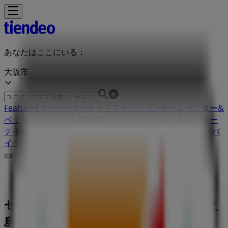
あなたはここにいる：
大阪市
Featured
スーパーマーケット
ファッション
ホームセンター&
ペット
ドラッグストア
家電
レストラン
カラオケ & エンター
テイメント
スポーツ
おもちゃ&子供向け商品
車&モーターバ
イク
広告
セブンイレブン 大阪府大阪市北区中之
島2-2-7 | 大阪府大阪市北区中之島2-2-