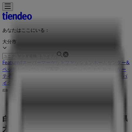
あなたはここにいる：
大分市
Featured
スーパーマーケット
ファッション
ホームセンター&
ペット
ドラッグストア
家電
レストラン
カラオケ & エンター
テイメント
スポーツ
おもちゃ&子供向け商品
車&モーターバ
イク
広告
白木屋 大分県大分市都町2-1-4 | 大分県
大分市都町2-1-4, 大分市：チラシと営