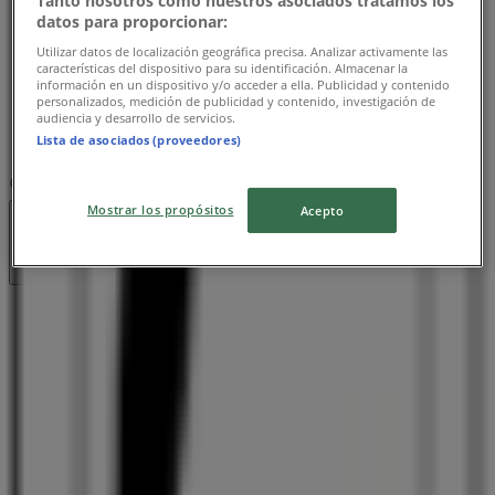
Tanto nosotros como nuestros asociados tratamos los
木曜日
datos para proporcionar:
18:00 - 03:00
Utilizar datos de localización geográfica precisa. Analizar activamente las
金曜日
características del dispositivo para su identificación. Almacenar la
información en un dispositivo y/o acceder a ella. Publicidad y contenido
18:00 - 04:00
personalizados, medición de publicidad y contenido, investigación de
土曜日
audiencia y desarrollo de servicios.
Lista de asociados (proveedores)
18:00 - 04:00
マップ
097-538-4788
Mostrar los propósitos
Acepto
営業中
まで 03:00
日曜日
18:00 - 00:00
月曜日
18:00 - 03:00
火曜日
18:00 - 03:00
水曜日
18:00 - 03:00