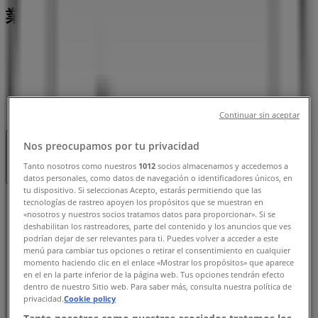
業時間、電話番号
大分市のTiendeo
»
レストランの大分市チラシ
»
大分市の白木屋
»
白木屋 | 大分県大分市都町2-1-4
Continuar sin aceptar
Nos preocupamos por tu privacidad
営業中
まで 03:00
Tanto nosotros como nuestros
1012
socios almacenamos y accedemos a
datos personales, como datos de navegación o identificadores únicos, en
tu dispositivo. Si seleccionas Acepto, estarás permitiendo que las
日曜日
tecnologías de rastreo apoyen los propósitos que se muestran en
«nosotros y nuestros socios tratamos datos para proporcionar». Si se
18:00 - 00:00
deshabilitan los rastreadores, parte del contenido y los anuncios que ves
月曜日
podrían dejar de ser relevantes para ti. Puedes volver a acceder a este
18:00 - 03:00
menú para cambiar tus opciones o retirar el consentimiento en cualquier
momento haciendo clic en el enlace «Mostrar los propósitos» que aparece
火曜日
en el en la parte inferior de la página web. Tus opciones tendrán efecto
18:00 - 03:00
dentro de nuestro Sitio web. Para saber más, consulta nuestra política de
水曜日
privacidad.
Cookie policy
18:00 - 03:00