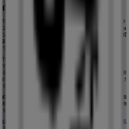
白木屋
Tiendeoの
白木屋
店舗へようこそ！ここでは、この
レストラ
ン
業界で評価の高い
白木屋
の最新の
オファー
、
プロモーショ
ン
、
カタログ
をご覧いただけます。当店は
大分県大分市都町
2-1-4
、
大分市
にあります。ここでは、2023年
8月
にわたっ
て購入時にお得に商品を手に入れることができます。
Tiendeoでは、
白木屋
に関する最新情報をご提供していま
す。営業時間や限定オファー、
大分県大分市都町2-1-4
にあ
る店舗の正確な場所などをご覧いただけます。さらに、最新
のカタログもご利用いただけ、
レストラン
製品の割引を受け
ることができます。
白木屋
の
オファー
をお見逃しなく、また
大分市
での最良の価
格をお楽しみください！今すぐ訪れて、もっとお得に買い物
を始めましょう！
白木屋のメインページへ
大分市にある白木屋の他の店舗を見
る。