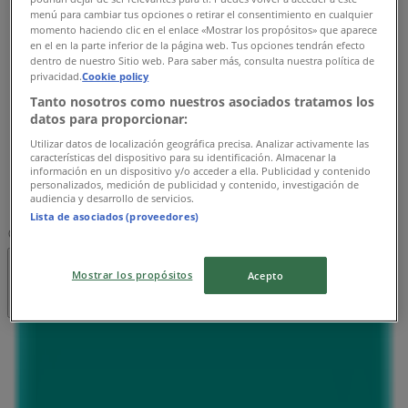
menú para cambiar tus opciones o retirar el consentimiento en cualquier
火曜日
momento haciendo clic en el enlace «Mostrar los propósitos» que aparece
10:00 - 20:00
en el en la parte inferior de la página web. Tus opciones tendrán efecto
水曜日
dentro de nuestro Sitio web. Para saber más, consulta nuestra política de
privacidad.
Cookie policy
10:00 - 20:00
木曜日
Tanto nosotros como nuestros asociados tratamos los
datos para proporcionar:
10:00 - 20:00
金曜日
Utilizar datos de localización geográfica precisa. Analizar activamente las
características del dispositivo para su identificación. Almacenar la
10:00 - 20:00
información en un dispositivo y/o acceder a ella. Publicidad y contenido
土曜日
personalizados, medición de publicidad y contenido, investigación de
audiencia y desarrollo de servicios.
10:00 - 20:00
Lista de asociados (proveedores)
マップ
閉店
Mostrar los propósitos
Acepto
日曜日
10:00 - 20:00
月曜日
10:00 - 20:00