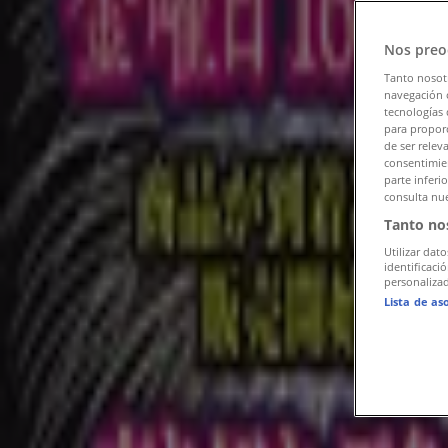
スーパーマーケットの台東区チラシ
»
台東区のマルエツ
»
Nos preo
Tanto nosot
台東区のマルエツ店舗
navegación o
tecnologías 
広告
para proporc
de ser relev
consentimien
parte inferi
consulta nue
Tanto no
Utilizar dato
identificaci
personalizad
Lista de as