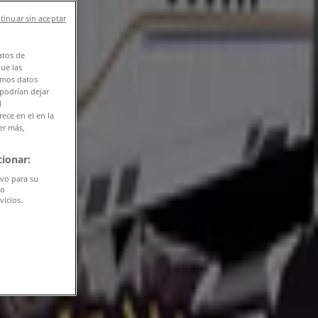
tinuar sin aceptar
atos de
que las
amos datos
 podrían dejar
l
ece en el en la
er más,
ionar:
ivo para su
do
vicios.