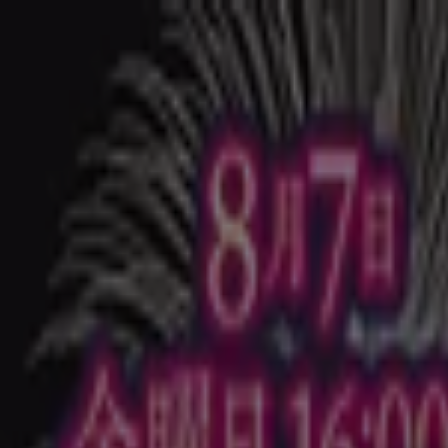
あなたはここにいる：
台東区
Featured
スーパーマーケット
ファッション
ホームセンター&
広告
台東区のマルエツ店舗：営業時間、電話
台東区のTiendeo
»