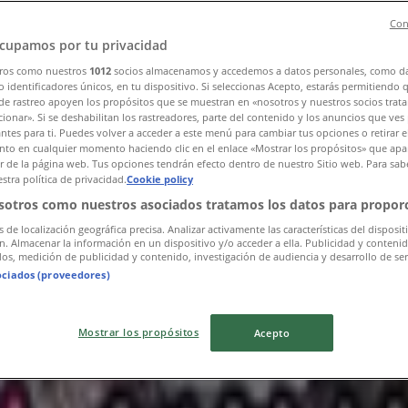
Con
cupamos por tu privacidad
ros como nuestros
1012
socios almacenamos y accedemos a datos personales, como d
 identificadores únicos, en tu dispositivo. Si seleccionas Acepto, estarás permitiendo 
de rastreo apoyen los propósitos que se muestran en «nosotros y nuestros socios trat
ionar». Si se deshabilitan los rastreadores, parte del contenido y los anuncios que ves
antes para ti. Puedes volver a acceder a este menú para cambiar tus opciones o retirar e
to en cualquier momento haciendo clic en el enlace «Mostrar los propósitos» que apar
or de la página web. Tus opciones tendrán efecto dentro de nuestro Sitio web. Para sab
stra política de privacidad.
Cookie policy
sotros como nuestros asociados tratamos los datos para proporc
s de localización geográfica precisa. Analizar activamente las características del disposit
ón. Almacenar la información en un dispositivo y/o acceder a ella. Publicidad y conteni
os, medición de publicidad y contenido, investigación de audiencia y desarrollo de ser
ociados (proveedores)
Mostrar los propósitos
Acepto