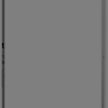
Tiendeoは世界中でのローカルショッピングを改革するIT企
業Shopfullyの一社です。
Tiendeo
私たちが行うこと
ビジネスソリューションをみる
ニュース・メディア