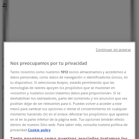
千葉市：チラシと営業時間、電話番号
千葉市のTiendeo
»
レストランの千葉市チラシ
»
千葉市のカフェコムサ
»
カフェコムサ | 千葉県千葉市中央区新町1000
Continuar sin aceptar
マップ
0433017040
Nos preocupamos por tu privacidad
マップ
0433017040
Tanto nosotros como nuestros
1012
socios almacenamos y accedemos a
datos personales, como datos de navegación o identificadores únicos, en
まもなく カフェコムサ>のカタログ・クーポンの掲載を開
tu dispositivo. Si seleccionas Acepto, estarás permitiendo que las
始！
tecnologías de rastreo apoyen los propósitos que se muestran en
«nosotros y nuestros socios tratamos datos para proporcionar». Si se
deshabilitan los rastreadores, parte del contenido y los anuncios que ves
広告
podrían dejar de ser relevantes para ti. Puedes volver a acceder a este
menú para cambiar tus opciones o retirar el consentimiento en cualquier
momento haciendo clic en el enlace «Mostrar los propósitos» que aparece
en el en la parte inferior de la página web. Tus opciones tendrán efecto
dentro de nuestro Sitio web. Para saber más, consulta nuestra política de
privacidad.
Cookie policy
Tanto nosotros como nuestros asociados tratamos los