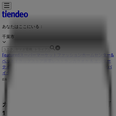
あなたはここにいる：
千葉市
Featured
スーパーマーケット
ファッション
ホームセンター&
ペット
ドラッグストア
家電
レストラン
カラオケ & エンター
テイメント
スポーツ
おもちゃ&子供向け商品
車&モーターバ
イク
広告
カフェコムサ 千葉県千葉市中央区新町
1000 | 千葉県千葉市中央区新町1000 ,