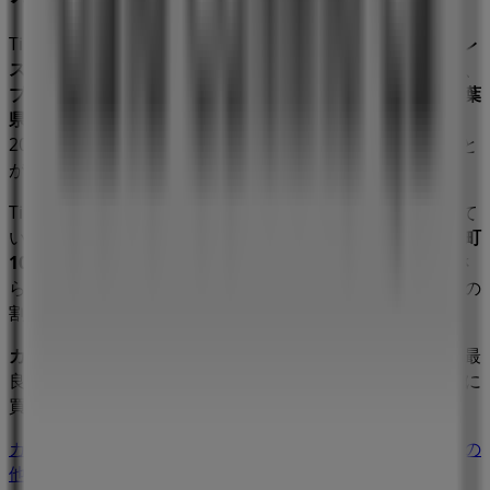
Tiendeoの
カフェコムサ
店舗へようこそ！ここでは、この
レ
ストラン
業界で評価の高い
カフェコムサ
の最新の
オファー
、
プロモーション
、
カタログ
をご覧いただけます。当店は
千葉
県千葉市中央区新町1000
、
千葉市
にあります。ここでは、
2023年
8月
にわたって購入時にお得に商品を手に入れること
ができます。
Tiendeoでは、
カフェコムサ
に関する最新情報をご提供して
います。営業時間や限定オファー、
千葉県千葉市中央区新町
1000
にある店舗の正確な場所などをご覧いただけます。さ
らに、最新のカタログもご利用いただけ、
レストラン
製品の
割引を受けることができます。
カフェコムサ
の
オファー
をお見逃しなく、また
千葉市
での最
良の価格をお楽しみください！今すぐ訪れて、もっとお得に
買い物を始めましょう！
カフェコムサのメインページへ
千葉市にあるカフェコムサの
他の店舗を見る。