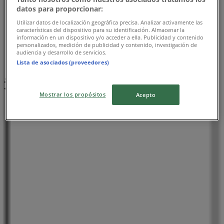
datos para proporcionar:
Utilizar datos de localización geográfica precisa. Analizar activamente las
características del dispositivo para su identificación. Almacenar la
información en un dispositivo y/o acceder a ella. Publicidad y contenido
personalizados, medición de publicidad y contenido, investigación de
audiencia y desarrollo de servicios.
Lista de asociados (proveedores)
近くのお店
Mostrar los propósitos
Acepto
セブンイレブン
千葉県千葉市中央区新千葉2-6-15, 千葉市
11 m