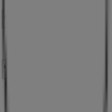
ビジネス契約
お問い合わせ
マーケテイング＆ビジネスリクエスト
地図上で店舗が誤った場所にあります
週にいちど広告のフィードバック
技術的な問題と一般的なフィードバック
検索方法
ブランド
地元ブランド
割引情報
近くのお店
製品紹介