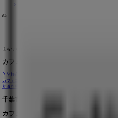
広告
まもなく カフェコムサ>のカタログ・クーポンの掲載を開始
カフェコムサのショップがある街
船橋市のカフェコムサ
柏市のカフェコムサ
墨田区のカ
カフェコムサ
横須賀市のカフェコムサ
鎌倉市のカフェコ
都道府県一覧へ
千葉市のレストランの他のビジネス
カフェコムサ