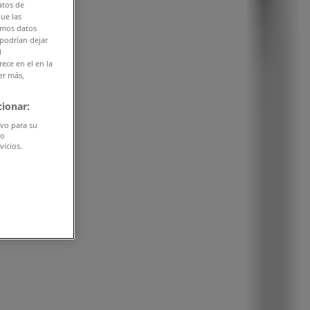
atos de
que las
amos datos
 podrían dejar
l
ece en el en la
er más,
ionar:
ivo para su
do
vicios.