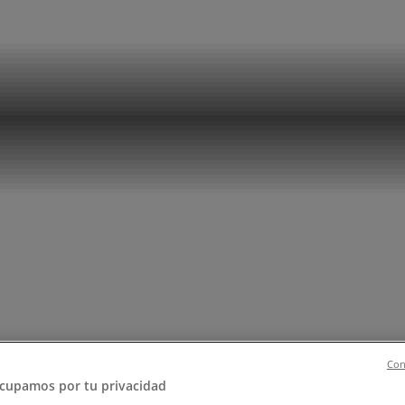
ペット
ドラッグストア
家電
レストラン
カラオケ & エンターテ
電話番号や住所
Con
cupamos por tu privacidad