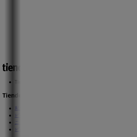
Tiendeoは世界中でのローカルショッピングを改革するIT
Tiendeo
私たちが行うこと
ビジネスソリューションをみる
ニュース・メディア
ビジネス契約