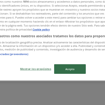
ros como nuestros
1014
socios almacenamos y accedemos a datos personales, como d
 identificadores únicos, en tu dispositivo. Si seleccionas Acepto, estarás permitiendo 
de rastreo apoyen los propósitos que se muestran en «nosotros y nuestros socios trat
ionar». Si se deshabilitan los rastreadores, parte del contenido y los anuncios que ves
antes para ti. Puedes volver a acceder a este menú para cambiar tus opciones o retirar e
to en cualquier momento haciendo clic en el enlace «Mostrar los propósitos» que apar
or de la página web. Tus opciones tendrán efecto dentro de nuestro Sitio web. Para sab
stra política de privacidad.
Cookie policy
sotros como nuestros asociados tratamos los datos para proporc
s de localización geográfica precisa. Analizar activamente las características del disposit
ón. Almacenar la información en un dispositivo y/o acceder a ella. Publicidad y conteni
os, medición de publicidad y contenido, investigación de audiencia y desarrollo de ser
ociados (proveedores)
Mostrar los propósitos
Acepto