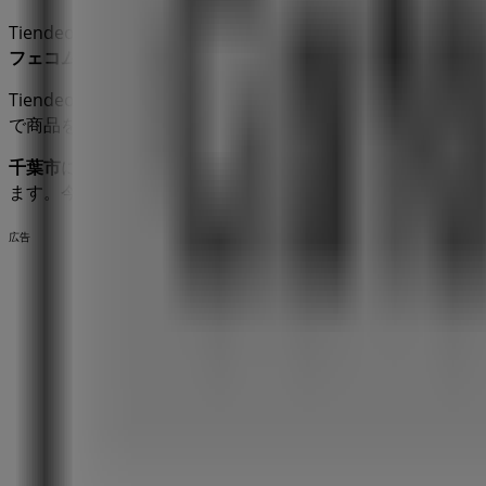
Tiendeoへようこそ！当サイトでは、最高の
セール
、
カタロ
フェコムサ
の最新情報や、お近くの店舗の所在地や詳細情報
Tiendeoでは、お得な
プロモーション
や割引だけでなく、お
で商品を購入してこの
8月
に節約しましょう。さらに、正確
千葉市
にある
カフェコムサ
の店舗での
セール
をお見逃しなく
ます。今すぐ、店舗とプロモーションを探索してみてくださ
広告