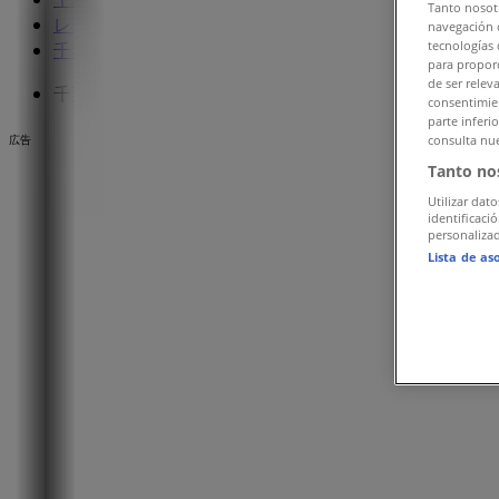
Tanto nosot
レストランの千葉市チラシ
»
navegación o
tecnologías 
千葉市のカフェコムサ
»
para proporc
de ser relev
千葉市のカフェコムサ店舗
consentimien
parte inferi
consulta nue
広告
Tanto no
Utilizar dato
identificaci
personalizad
Lista de as