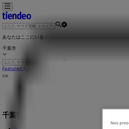
あなたはここにいる：
千葉市
Featured
スーパーマーケット
ファッション
ホームセンター&
広告
千葉市のカフェコムサ店舗：営業時間、
Nos preo
千葉市のTiendeo
»