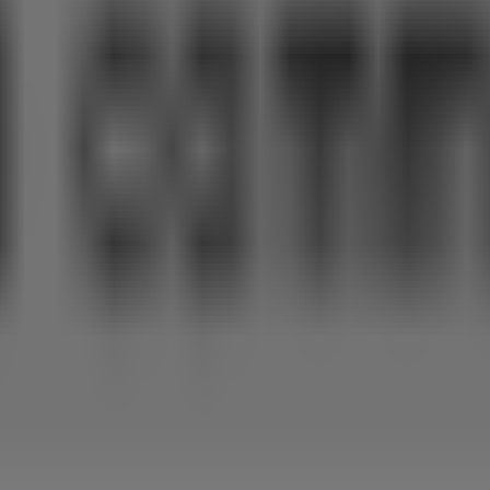
グ
、
プロモーション
を見つけるだけでなく、
千葉市
で最も注目
を確認できます。
住まいの都市にある実店舗の情報もご提供します。
カフェコム
な店舗の所在地、営業時間、詳細情報をお知らせし、快適なシ
！
8月 2026
の間、最高のお買い得情報をチェックしましょう。T
い！