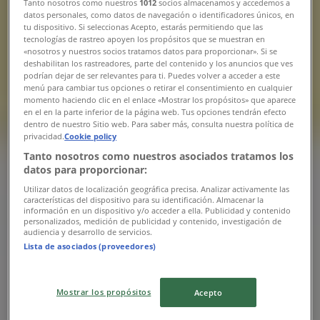
大阪府池田市旭丘1丁目4番1号, 池田市
Tanto nosotros como nuestros
1012
socios almacenamos y accedemos a
datos personales, como datos de navegación o identificadores únicos, en
tu dispositivo. Si seleccionas Acepto, estarás permitiendo que las
5.0 km
tecnologías de rastreo apoyen los propósitos que se muestran en
«nosotros y nuestros socios tratamos datos para proporcionar». Si se
閉店
deshabilitan los rastreadores, parte del contenido y los anuncios que ves
podrían dejar de ser relevantes para ti. Puedes volver a acceder a este
menú para cambiar tus opciones o retirar el consentimiento en cualquier
momento haciendo clic en el enlace «Mostrar los propósitos» que aparece
en el en la parte inferior de la página web. Tus opciones tendrán efecto
dentro de nuestro Sitio web. Para saber más, consulta nuestra política de
イズミヤ
privacidad.
Cookie policy
兵庫県宝塚市小林5丁目5番47号, 宝塚市
Tanto nosotros como nuestros asociados tratamos los
datos para proporcionar:
5.3 km
Utilizar datos de localización geográfica precisa. Analizar activamente las
características del dispositivo para su identificación. Almacenar la
閉店
información en un dispositivo y/o acceder a ella. Publicidad y contenido
personalizados, medición de publicidad y contenido, investigación de
audiencia y desarrollo de servicios.
Lista de asociados (proveedores)
イズミヤ
Mostrar los propósitos
Acepto
兵庫県西宮市高松町14番3号, 西宮市