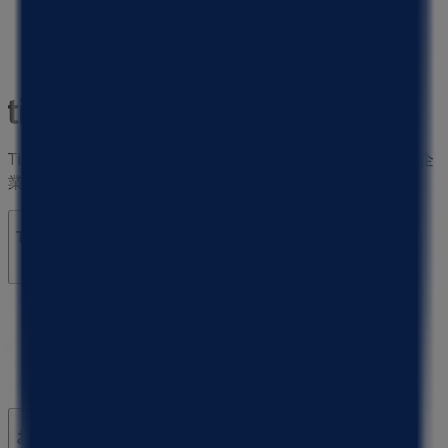
Tiendeoは世界中でのローカルショッピングを改革するIT企
業Shopfullyの一社です。
Tiendeo
私たちが行うこと
ビジネスソリューションをみる
ニュース・メディア
ビジネス契約
お問い合わせ