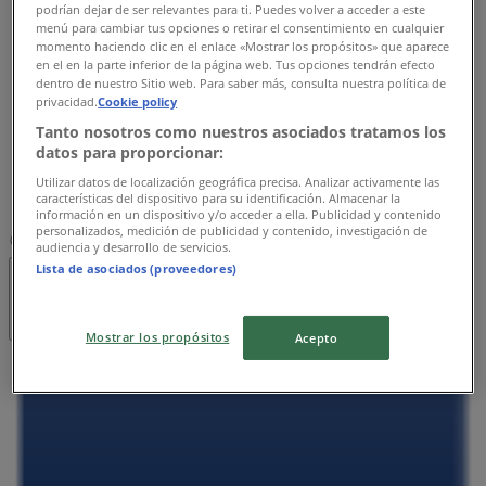
09:00 - 20:00
podrían dejar de ser relevantes para ti. Puedes volver a acceder a este
menú para cambiar tus opciones o retirar el consentimiento en cualquier
水曜日
momento haciendo clic en el enlace «Mostrar los propósitos» que aparece
09:00 - 20:00
en el en la parte inferior de la página web. Tus opciones tendrán efecto
木曜日
dentro de nuestro Sitio web. Para saber más, consulta nuestra política de
privacidad.
Cookie policy
09:00 - 20:00
金曜日
Tanto nosotros como nuestros asociados tratamos los
datos para proporcionar:
09:00 - 20:00
土曜日
Utilizar datos de localización geográfica precisa. Analizar activamente las
características del dispositivo para su identificación. Almacenar la
09:00 - 20:00
información en un dispositivo y/o acceder a ella. Publicidad y contenido
personalizados, medición de publicidad y contenido, investigación de
マップ
075-762-2629
audiencia y desarrollo de servicios.
Lista de asociados (proveedores)
閉店
Mostrar los propósitos
Acepto
日曜日
09:00 - 20:00
月曜日
09:00 - 20:00
火曜日