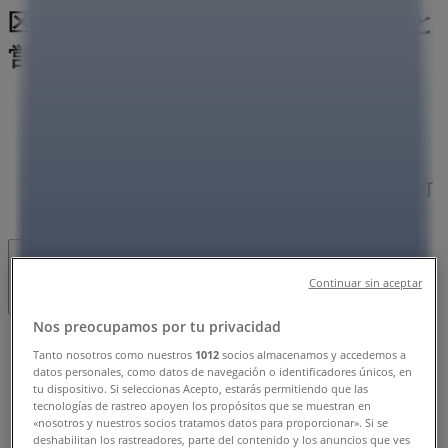
区吉田上阿達町36-1, 京都市：チラシと
営業時間、電話番号
京都市のTiendeo
»
ホームセンター&ペットの京都市チラシ
»
京都市のケーヨーデイツー
»
ケーヨーデイツー | 京都府京都市左京区吉田上阿達町
36-1
閉店
Continuar sin aceptar
Nos preocupamos por tu privacidad
日曜日
Tanto nosotros como nuestros
1012
socios almacenamos y accedemos a
09:00 - 20:00
datos personales, como datos de navegación o identificadores únicos, en
月曜日
tu dispositivo. Si seleccionas Acepto, estarás permitiendo que las
tecnologías de rastreo apoyen los propósitos que se muestran en
09:00 - 20:00
«nosotros y nuestros socios tratamos datos para proporcionar». Si se
火曜日
deshabilitan los rastreadores, parte del contenido y los anuncios que ves