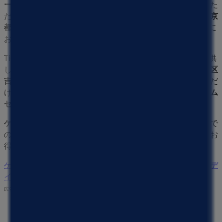
ー
の最新の
オファー
、
プロモーション
、
カタログ
をご覧いた
だけます。当店は
京都府京都市左京区吉田上阿達町36-1
、
京
都市
にあります。ここでは、2023年
8月
にわたって購入時に
お得に商品を手に入れることができます。
Tiendeoでは、
ケーヨーデイツー
に関する最新情報をご提供
しています。営業時間や限定オファー、
京都府京都市左京区
吉田上阿達町36-1
にある店舗の正確な場所などをご覧いただ
けます。さらに、最新のカタログもご利用いただけ、
ホーム
センター&ペット
製品の割引を受けることができます。
ケーヨーデイツー
の
オファー
をお見逃しなく、また
京都市
で
の最良の価格をお楽しみください！今すぐ訪れて、もっとお
得に買い物を始めましょう！
ケーヨーデイツーのメインページへ
京都市にあるケーヨーデ
イツーの他の店舗を見る。
広告