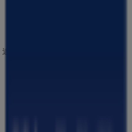
近くのお店
ラルフローレン
京都府京都市下京区四条通河原町西入真町52, 京都市
73 m
閉店