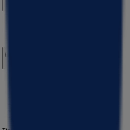
マーケテイング＆ビジネスリクエスト
地図上で店舗が誤った場所にあります
週にいちど広告のフィードバック
技術的な問題と一般的なフィードバック
検索方法
ブランド
地元ブランド
割引情報
近くのお店
製品紹介
地元産品
都市
Tiendeoアプリ