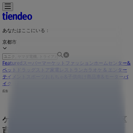
あなたはここにいる：
京都市
Featured
スーパーマーケット
ファッション
ホームセンター&
ペット
ドラッグストア
家電
レストラン
カラオケ & エンター
テイメント
スポーツ
おもちゃ&子供向け商品
車&モーターバ
イク
広告
ケーヨーデイツー 京都府京都市左京区
吉田上阿達町36-1 | 京都府京都市左京