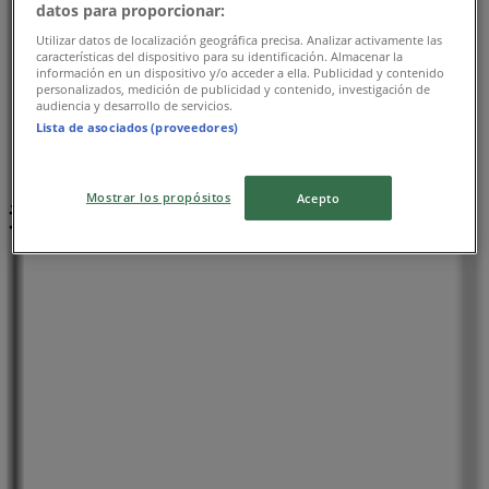
datos para proporcionar:
Utilizar datos de localización geográfica precisa. Analizar activamente las
características del dispositivo para su identificación. Almacenar la
información en un dispositivo y/o acceder a ella. Publicidad y contenido
personalizados, medición de publicidad y contenido, investigación de
audiencia y desarrollo de servicios.
Lista de asociados (proveedores)
Mostrar los propósitos
Acepto
近くのお店
ラルフローレン
京都府京都市下京区四条通河原町西入真町52, 京都市
73 m
閉店