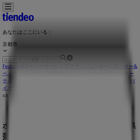
あなたはここにいる：
京都市
Featured
スーパーマーケット
ファッション
ホームセンター&
ペット
ドラッグストア
家電
レストラン
カラオケ & エンター
テイメント
スポーツ
おもちゃ&子供向け商品
車&モーターバ
イク
広告
ホンダ 愛知県蒲郡市緑町３-３ | 愛知県
蒲郡市緑町３-３, 京都市：チラシと営