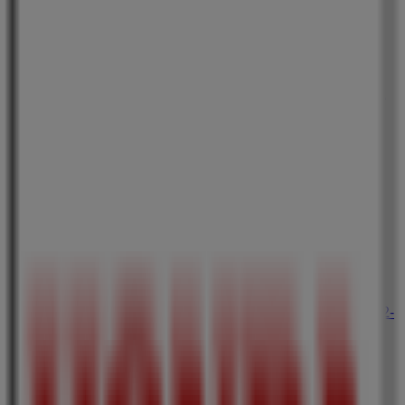
無印良品
京都府京都市中京区御池通寺町東入下本能寺前町492
－1ゼスト御池B1F, 京都市
118 m
閉店
カルディコーヒーファーム
京都府京都市中京区御池通 寺町東入下本能寺前町492-
1 ゼスト御池 B1F, 京都市
135 m
閉店