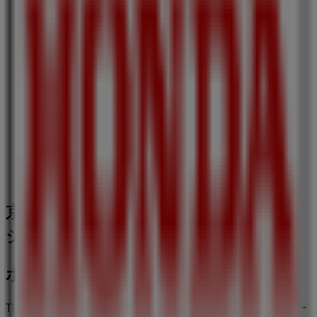
三杉屋
京都府京都市中京区下本能寺前町492-1, 京都市
137 m
閉店
京都市の車&モーターバイクの他のビ
ジネス
ホンダ
Tiendeoの
ホンダ
店舗へようこそ！ここでは、この
車&モー