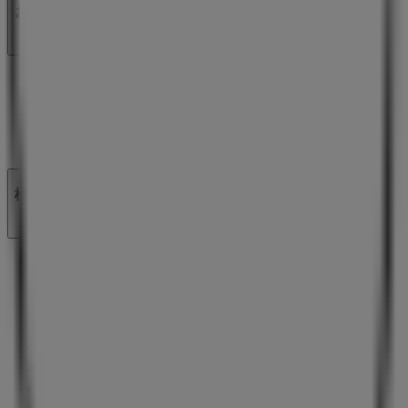
お問い合わせ
マーケテイング＆ビジネスリクエスト
地図上で店舗が誤った場所にあります
週にいちど広告のフィードバック
技術的な問題と一般的なフィードバック
検索方法
ブランド
地元ブランド
割引情報
近くのお店
製品紹介
地元産品
都市