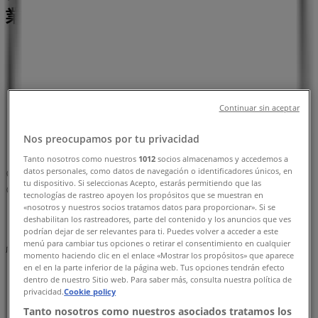
業時間、電話番号
京都市のTiendeo
»
車&モーターバイクの京都市チラシ
»
Continuar sin aceptar
京都市のホンダ
»
Nos preocupamos por tu privacidad
ホンダ | 愛知県蒲郡市緑町３-３
Tanto nosotros como nuestros
1012
socios almacenamos y accedemos a
datos personales, como datos de navegación o identificadores únicos, en
マップ
0533-69-0011
tu dispositivo. Si seleccionas Acepto, estarás permitiendo que las
マップ
0533-69-0011
tecnologías de rastreo apoyen los propósitos que se muestran en
«nosotros y nuestros socios tratamos datos para proporcionar». Si se
まもなく ホンダ>のカタログ・クーポンの掲載を開始！
deshabilitan los rastreadores, parte del contenido y los anuncios que ves
podrían dejar de ser relevantes para ti. Puedes volver a acceder a este
menú para cambiar tus opciones o retirar el consentimiento en cualquier
広告
momento haciendo clic en el enlace «Mostrar los propósitos» que aparece
en el en la parte inferior de la página web. Tus opciones tendrán efecto
dentro de nuestro Sitio web. Para saber más, consulta nuestra política de
privacidad.
Cookie policy
Tanto nosotros como nuestros asociados tratamos los