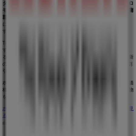
ターバイク
業界で評価の高い
ホンダ
の最新の
オファー
、
プロ
モーション
、
カタログ
をご覧いただけます。当店は
愛知県蒲
郡市緑町３-３
、
京都市
にあります。ここでは、2023年
8月
にわたって購入時にお得に商品を手に入れることができま
す。
Tiendeoでは、
ホンダ
に関する最新情報をご提供していま
す。営業時間や限定オファー、
愛知県蒲郡市緑町３-３
にあ
る店舗の正確な場所などをご覧いただけます。さらに、最新
のカタログもご利用いただけ、
車&モーターバイク
製品の割
引を受けることができます。
ホンダ
の
オファー
をお見逃しなく、また
京都市
での最良の価
格をお楽しみください！今すぐ訪れて、もっとお得に買い物
を始めましょう！
ホンダのメインページへ
京都市にあるホンダの他の店舗を見
る。
広告