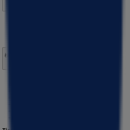
マーケテイング＆ビジネスリクエスト
地図上で店舗が誤った場所にあります
週にいちど広告のフィードバック
技術的な問題と一般的なフィードバック
検索方法
ブランド
地元ブランド
割引情報
近くのお店
製品紹介
地元産品
都市