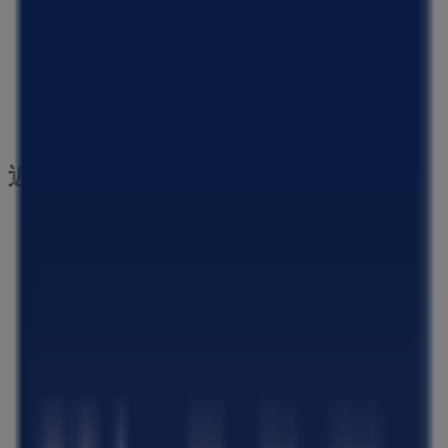
近くのお店
ラルフローレン
京都府京都市下京区四条通河原町西入真町52, 京都市
73 m
閉店