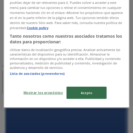
09:00 - 20:00
podrían dejar de ser relevantes para ti. Puedes volver a acceder a este
menú para cambiar tus opciones o retirar el consentimiento en cualquier
水曜日
momento haciendo clic en el enlace «Mostrar los propósitos» que aparece
09:00 - 20:00
en el en la parte inferior de la página web. Tus opciones tendrán efecto
木曜日
dentro de nuestro Sitio web. Para saber más, consulta nuestra política de
privacidad.
Cookie policy
09:00 - 20:00
金曜日
Tanto nosotros como nuestros asociados tratamos los
datos para proporcionar:
09:00 - 20:00
土曜日
Utilizar datos de localización geográfica precisa. Analizar activamente las
características del dispositivo para su identificación. Almacenar la
09:00 - 20:00
información en un dispositivo y/o acceder a ella. Publicidad y contenido
personalizados, medición de publicidad y contenido, investigación de
マップ
075-313-1330
audiencia y desarrollo de servicios.
Lista de asociados (proveedores)
閉店
Mostrar los propósitos
Acepto
日曜日
09:00 - 20:00
月曜日
09:00 - 20:00
火曜日