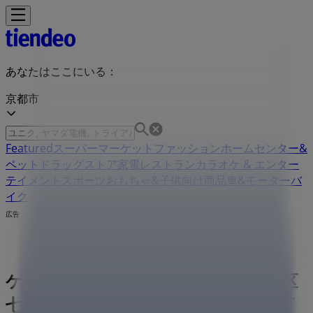
あなたはここにいる：
京都市
Featured
スーパーマーケット
ファッション
ホームセンター&
ペット
ドラッグストア
家電
レストラン
カラオケ & エンター
テイメント
スポーツ
おもちゃ&子供向け商品
車&モーターバ
イク
広告
ケーヨーデイツー 京都府京都市下京区
七条御所ノ内西町45 | 京都府京都市下