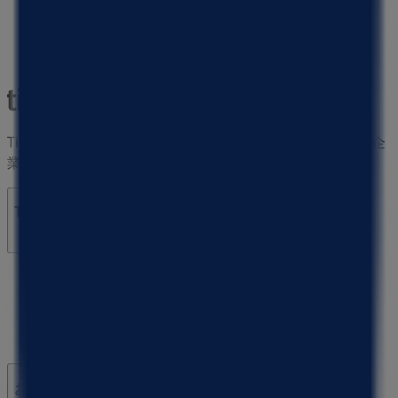
Tiendeoは世界中でのローカルショッピングを改革するIT企
業Shopfullyの一社です。
Tiendeo
私たちが行うこと
ビジネスソリューションをみる
ニュース・メディア
ビジネス契約
お問い合わせ