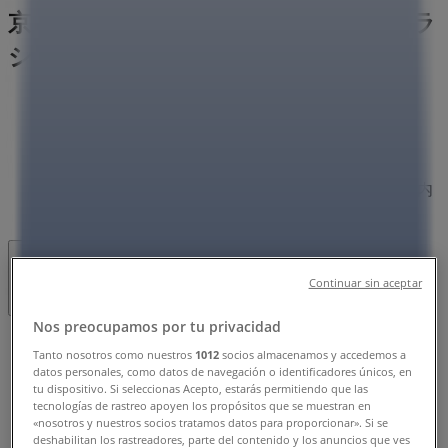
京区七条御所ノ内西町45, 京都市：チラ
シと営業時間、電話番号
京都市のTiendeo
»
ホームセンター&ペットの京都市チラシ
»
京都市のケーヨーデイツー
»
ケーヨーデイツー | 京都府京都市下京区七条御所ノ内
西町45
閉店
Continuar sin aceptar
Nos preocupamos por tu privacidad
日曜日
Tanto nosotros como nuestros
1012
socios almacenamos y accedemos a
09:00 - 20:00
datos personales, como datos de navegación o identificadores únicos, en
月曜日
tu dispositivo. Si seleccionas Acepto, estarás permitiendo que las
tecnologías de rastreo apoyen los propósitos que se muestran en
09:00 - 20:00
«nosotros y nuestros socios tratamos datos para proporcionar». Si se
火曜日
deshabilitan los rastreadores, parte del contenido y los anuncios que ves