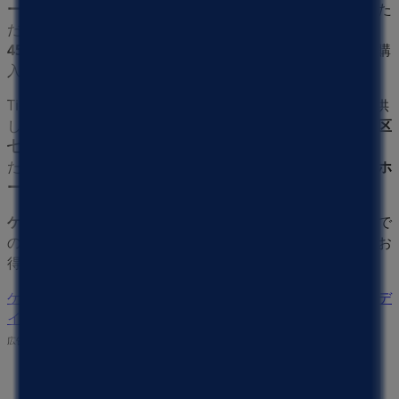
ー
の最新の
オファー
、
プロモーション
、
カタログ
をご覧いた
だけます。当店は
京都府京都市下京区七条御所ノ内西町
45
、
京都市
にあります。ここでは、2023年
8月
にわたって購
入時にお得に商品を手に入れることができます。
Tiendeoでは、
ケーヨーデイツー
に関する最新情報をご提供
しています。営業時間や限定オファー、
京都府京都市下京区
七条御所ノ内西町45
にある店舗の正確な場所などをご覧い
ただけます。さらに、最新のカタログもご利用いただけ、
ホ
ームセンター&ペット
製品の割引を受けることができます。
ケーヨーデイツー
の
オファー
をお見逃しなく、また
京都市
で
の最良の価格をお楽しみください！今すぐ訪れて、もっとお
得に買い物を始めましょう！
ケーヨーデイツーのメインページへ
京都市にあるケーヨーデ
イツーの他の店舗を見る。
広告