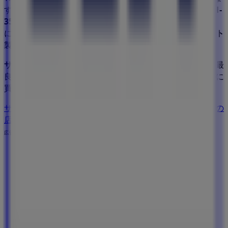
す。営業時間や限定オファー、
埼玉県ふじみ野市鶴ヶ岡3-1-
35
にある店舗の正確な場所などをご覧いただけます。さら
に、最新のカタログもご利用いただけ、
スーパーマーケット
製品の割引を受けることができます。
サンディ
の
オファー
をお見逃しなく、また
ふじみ野市
での最
良の価格をお楽しみください！今すぐ訪れて、もっとお得に
買い物を始めましょう！
サンディのメインページへ
ふじみ野市にあるサンディの他の
店舗を見る。
広告