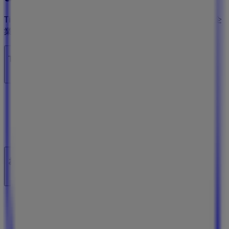
Tiendeoは世界中でのローカルショッピングを改革するIT企
業Shopfullyの一社です。
Tiendeo
私たちが行うこと
ビジネスソリューションをみる
ニュース・メディア
ビジネス契約
お問い合わせ
マーケテイング＆ビジネスリクエスト
地図上で店舗が誤った場所にあります
週にいちど広告のフィードバック