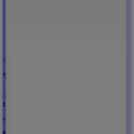
水曜日
09:00 - 20:00
木曜日
09:00 - 20:00
金曜日
09:00 - 20:00
土曜日
09:00 - 20:00
マップ
<049）278-2614
サンディのふじみ野市チラシ
サンディ
豊富なオファーの選択