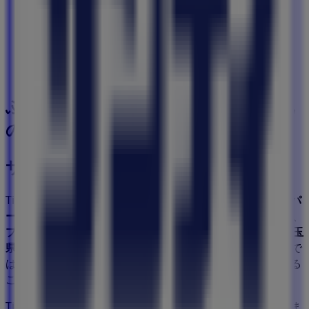
87 m
営業中
ふじみ野市のスーパーマーケットの他
のビジネス
サンディ
Tiendeoの
サンディ
店舗へようこそ！ここでは、この
スーパ
ーマーケット
業界で評価の高い
サンディ
の最新の
オファー
、
プロモーション
、
カタログ
をご覧いただけます。当店は
埼玉
県ふじみ野市鶴ヶ岡3-1-35
、
ふじみ野市
にあります。ここで
は、2023年
8月
にわたって購入時にお得に商品を手に入れる
ことができます。
Tiendeoでは、
サンディ
に関する最新情報をご提供していま