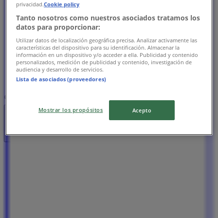
水曜日
privacidad.
Cookie policy
09:00 - 20:00
Tanto nosotros como nuestros asociados tratamos los
木曜日
datos para proporcionar:
09:00 - 20:00
Utilizar datos de localización geográfica precisa. Analizar activamente las
金曜日
características del dispositivo para su identificación. Almacenar la
información en un dispositivo y/o acceder a ella. Publicidad y contenido
09:00 - 20:00
personalizados, medición de publicidad y contenido, investigación de
土曜日
audiencia y desarrollo de servicios.
09:00 - 20:00
Lista de asociados (proveedores)
マップ
<049）278-2614
Mostrar los propósitos
Acepto
営業中
まで 20:00
日曜日
09:00 - 20:00
月曜日
09:00 - 20:00
火曜日
09:00 - 20:00