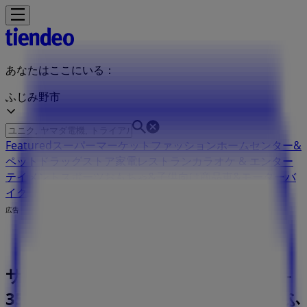
あなたはここにいる：
ふじみ野市
Featured
スーパーマーケット
ファッション
ホームセンター&
ペット
ドラッグストア
家電
レストラン
カラオケ & エンター
テイメント
スポーツ
おもちゃ&子供向け商品
車&モーターバ
イク
広告
サンディ 埼玉県ふじみ野市鶴ヶ岡3-1-
35 | 埼玉県ふじみ野市鶴ヶ岡3-1-35, ふ