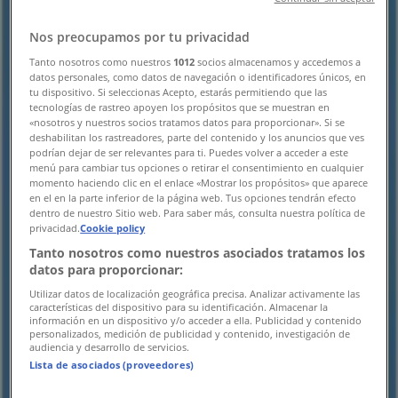
Nos preocupamos por tu privacidad
Tanto nosotros como nuestros
1012
socios almacenamos y accedemos a
datos personales, como datos de navegación o identificadores únicos, en
tu dispositivo. Si seleccionas Acepto, estarás permitiendo que las
tecnologías de rastreo apoyen los propósitos que se muestran en
«nosotros y nuestros socios tratamos datos para proporcionar». Si se
deshabilitan los rastreadores, parte del contenido y los anuncios que ves
podrían dejar de ser relevantes para ti. Puedes volver a acceder a este
menú para cambiar tus opciones o retirar el consentimiento en cualquier
momento haciendo clic en el enlace «Mostrar los propósitos» que aparece
en el en la parte inferior de la página web. Tus opciones tendrán efecto
{"numCatalogs":0}
dentro de nuestro Sitio web. Para saber más, consulta nuestra política de
privacidad.
Cookie policy
スケジュールとアドレスケーズデン
Tanto nosotros como nuestros asociados tratamos los
datos para proporcionar:
キ。
Utilizar datos de localización geográfica precisa. Analizar activamente las
características del dispositivo para su identificación. Almacenar la
información en un dispositivo y/o acceder a ella. Publicidad y contenido
personalizados, medición de publicidad y contenido, investigación de
audiencia y desarrollo de servicios.
Lista de asociados (proveedores)
ケーズデンキ