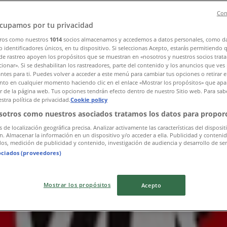
Con
cupamos por tu privacidad
ros como nuestros
1014
socios almacenamos y accedemos a datos personales, como d
 identificadores únicos, en tu dispositivo. Si seleccionas Acepto, estarás permitiendo 
de rastreo apoyen los propósitos que se muestran en «nosotros y nuestros socios trat
ionar». Si se deshabilitan los rastreadores, parte del contenido y los anuncios que ves
antes para ti. Puedes volver a acceder a este menú para cambiar tus opciones o retirar e
っと確認する
to en cualquier momento haciendo clic en el enlace «Mostrar los propósitos» que apar
or de la página web. Tus opciones tendrán efecto dentro de nuestro Sitio web. Para sab
stra política de privacidad.
Cookie policy
sotros como nuestros asociados tratamos los datos para proporc
s de localización geográfica precisa. Analizar activamente las características del disposit
ón. Almacenar la información en un dispositivo y/o acceder a ella. Publicidad y conteni
os, medición de publicidad y contenido, investigación de audiencia y desarrollo de ser
ociados (proveedores)
Mostrar los propósitos
Acepto