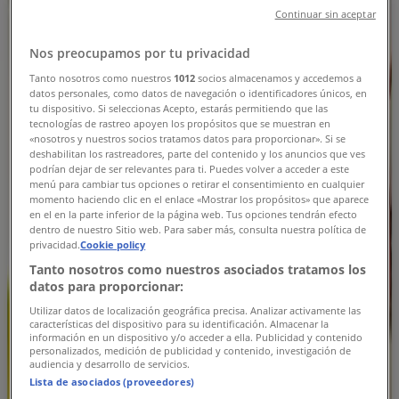
Continuar sin aceptar
Nos preocupamos por tu privacidad
ベルクス
Tanto nosotros como nuestros
1012
socios almacenamos y accedemos a
datos personales, como datos de navegación o identificadores únicos, en
tu dispositivo. Si seleccionas Acepto, estarás permitiendo que las
ベルクス チラシ
tecnologías de rastreo apoyen los propósitos que se muestran en
«nosotros y nuestros socios tratamos datos para proporcionar». Si se
明日で期限切れ
deshabilitan los rastreadores, parte del contenido y los anuncios que ves
podrían dejar de ser relevantes para ti. Puedes volver a acceder a este
{"numCatalogs":1}
menú para cambiar tus opciones o retirar el consentimiento en cualquier
momento haciendo clic en el enlace «Mostrar los propósitos» que aparece
スケジュールとアドレスベルクス。
en el en la parte inferior de la página web. Tus opciones tendrán efecto
dentro de nuestro Sitio web. Para saber más, consulta nuestra política de
privacidad.
Cookie policy
Tanto nosotros como nuestros asociados tratamos los
datos para proporcionar:
ベルクス
Utilizar datos de localización geográfica precisa. Analizar activamente las
características del dispositivo para su identificación. Almacenar la
墨田区東墨田2-8-1, 墨田区
información en un dispositivo y/o acceder a ella. Publicidad y contenido
personalizados, medición de publicidad y contenido, investigación de
1.6 km
audiencia y desarrollo de servicios.
Lista de asociados (proveedores)