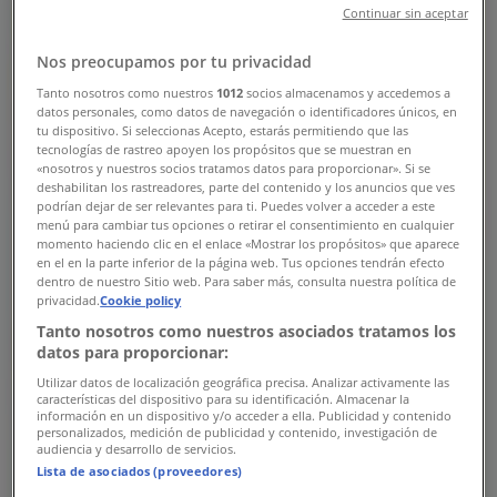
Continuar sin aceptar
Nos preocupamos por tu privacidad
Tanto nosotros como nuestros
1012
socios almacenamos y accedemos a
datos personales, como datos de navegación o identificadores únicos, en
tu dispositivo. Si seleccionas Acepto, estarás permitiendo que las
tecnologías de rastreo apoyen los propósitos que se muestran en
«nosotros y nuestros socios tratamos datos para proporcionar». Si se
deshabilitan los rastreadores, parte del contenido y los anuncios que ves
podrían dejar de ser relevantes para ti. Puedes volver a acceder a este
menú para cambiar tus opciones o retirar el consentimiento en cualquier
{"numCatalogs":0}
momento haciendo clic en el enlace «Mostrar los propósitos» que aparece
en el en la parte inferior de la página web. Tus opciones tendrán efecto
スケジュールとアドレスコノミヤ。
dentro de nuestro Sitio web. Para saber más, consulta nuestra política de
privacidad.
Cookie policy
Tanto nosotros como nuestros asociados tratamos los
datos para proporcionar:
コノミヤ
Utilizar datos de localización geográfica precisa. Analizar activamente las
características del dispositivo para su identificación. Almacenar la
información en un dispositivo y/o acceder a ella. Publicidad y contenido
大阪府堺市堺区一条通13番23号, 堺市
personalizados, medición de publicidad y contenido, investigación de
audiencia y desarrollo de servicios.
215 m
Lista de asociados (proveedores)