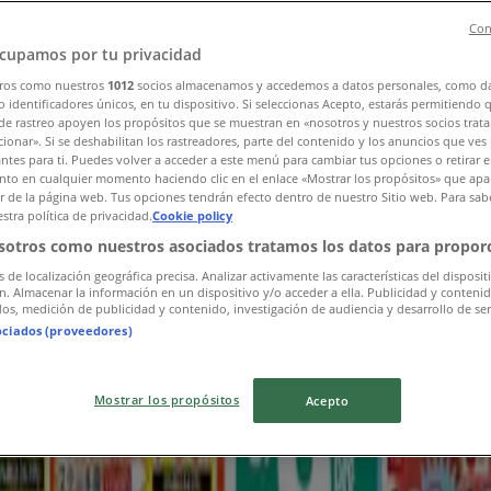
Con
cupamos por tu privacidad
ros como nuestros
1012
socios almacenamos y accedemos a datos personales, como d
 identificadores únicos, en tu dispositivo. Si seleccionas Acepto, estarás permitiendo 
de rastreo apoyen los propósitos que se muestran en «nosotros y nuestros socios trat
ionar». Si se deshabilitan los rastreadores, parte del contenido y los anuncios que ves
antes para ti. Puedes volver a acceder a este menú para cambiar tus opciones o retirar e
ット店舗。
to en cualquier momento haciendo clic en el enlace «Mostrar los propósitos» que apar
or de la página web. Tus opciones tendrán efecto dentro de nuestro Sitio web. Para sab
stra política de privacidad.
Cookie policy
sotros como nuestros asociados tratamos los datos para proporc
s de localización geográfica precisa. Analizar activamente las características del disposit
ón. Almacenar la información en un dispositivo y/o acceder a ella. Publicidad y conteni
os, medición de publicidad y contenido, investigación de audiencia y desarrollo de ser
ociados (proveedores)
Mostrar los propósitos
Acepto