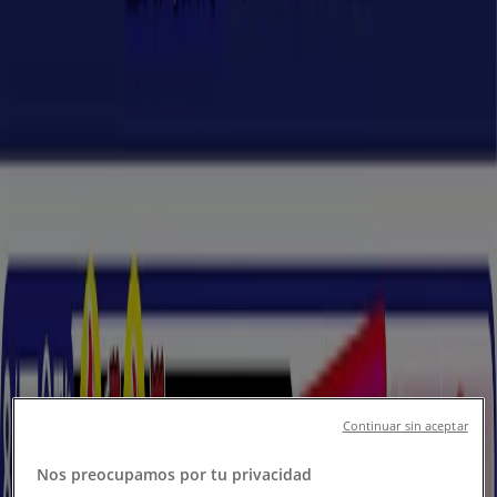
フォローするとお得な情報が手に入る
Tiendeo
»
お近くのスーパーマーケットのお買い得商品
»
杏林堂
あなたの街のその他のスーパーマーケ
ット店舗。
杏林堂 のオファーをさっと確認する
カテゴリー:
スーパーマーケット
Continuar sin aceptar
まもなく 杏林堂>のカタログ・クーポンの掲載を開始！
Nos preocupamos por tu privacidad
広告