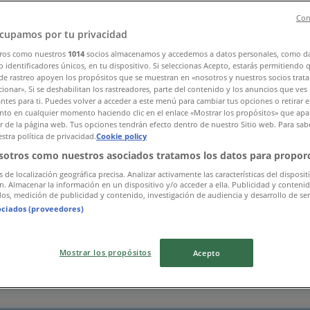
Con
cupamos por tu privacidad
ros como nuestros
1014
socios almacenamos y accedemos a datos personales, como d
 identificadores únicos, en tu dispositivo. Si seleccionas Acepto, estarás permitiendo 
de rastreo apoyen los propósitos que se muestran en «nosotros y nuestros socios trat
ionar». Si se deshabilitan los rastreadores, parte del contenido y los anuncios que ves
antes para ti. Puedes volver a acceder a este menú para cambiar tus opciones o retirar e
オファーをさっと確認する
to en cualquier momento haciendo clic en el enlace «Mostrar los propósitos» que apar
or de la página web. Tus opciones tendrán efecto dentro de nuestro Sitio web. Para sab
stra política de privacidad.
Cookie policy
sotros como nuestros asociados tratamos los datos para proporc
s de localización geográfica precisa. Analizar activamente las características del disposit
ón. Almacenar la información en un dispositivo y/o acceder a ella. Publicidad y conteni
os, medición de publicidad y contenido, investigación de audiencia y desarrollo de ser
ociados (proveedores)
Mostrar los propósitos
Acepto