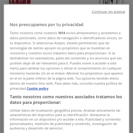
Continuar sin aceptar
Nos preocupamos por tu privacidad
Tanto nosotros como nuestros
1014
socios almacenamos y accedemos a
datos personales, como datos de navegación o identificadores únicos, en
tu dispositivo. Si seleccionas Acepto, estarás permitiendo que las
tecnologías de rastreo apoyen los propósitos que se muestran en
«nosotros y nuestros socios tratamos datos para proporcionar». Si se
deshabilitan los rastreadores, parte del contenido y los anuncios que ves
podrían dejar de ser relevantes para ti. Puedes volver a acceder a este
menú para cambiar tus opciones o retirar el consentimiento en cualquier
{"numCatalogs":0}
momento haciendo clic en el enlace «Mostrar los propósitos» que aparece
en el en la parte inferior de la página web. Tus opciones tendrán efecto
スケジュールとアドレスホームセンタ
dentro de nuestro Sitio web. Para saber más, consulta nuestra política de
privacidad.
Cookie policy
ー・ナフコ。
Tanto nosotros como nuestros asociados tratamos los
datos para proporcionar:
Utilizar datos de localización geográfica precisa. Analizar activamente las
características del dispositivo para su identificación. Almacenar la
información en un dispositivo y/o acceder a ella. Publicidad y contenido
ホームセンター・ナフコ
personalizados, medición de publicidad y contenido, investigación de
audiencia y desarrollo de servicios.