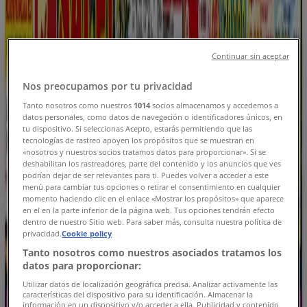
カインズホーム
Continuar sin aceptar
省エネリフォーム88号
Nos preocupamos por tu privacidad
Tanto nosotros como nuestros
1014
socios almacenamos y accedemos a
8/21 日まで有効
datos personales, como datos de navegación o identificadores únicos, en
tu dispositivo. Si seleccionas Acepto, estarás permitiendo que las
tecnologías de rastreo apoyen los propósitos que se muestran en
新規
«nosotros y nuestros socios tratamos datos para proporcionar». Si se
deshabilitan los rastreadores, parte del contenido y los anuncios que ves
podrían dejar de ser relevantes para ti. Puedes volver a acceder a este
menú para cambiar tus opciones o retirar el consentimiento en cualquier
カインズホーム
momento haciendo clic en el enlace «Mostrar los propósitos» que aparece
en el en la parte inferior de la página web. Tus opciones tendrán efecto
dentro de nuestro Sitio web. Para saber más, consulta nuestra política de
切花販売中 89号
privacidad.
Cookie policy
Tanto nosotros como nuestros asociados tratamos los
8/16 日まで有効
3.6 km - 関市
datos para proporcionar:
Utilizar datos de localización geográfica precisa. Analizar activamente las
características del dispositivo para su identificación. Almacenar la
información en un dispositivo y/o acceder a ella. Publicidad y contenido