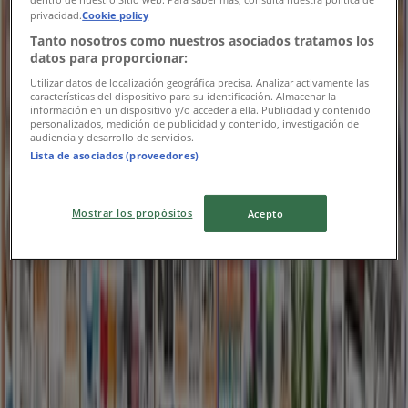
privacidad.
Cookie policy
Tanto nosotros como nuestros asociados tratamos los
カインズホーム
datos para proporcionar:
Utilizar datos de localización geográfica precisa. Analizar activamente las
SummerDIYウィーク 729号
características del dispositivo para su identificación. Almacenar la
información en un dispositivo y/o acceder a ella. Publicidad y contenido
personalizados, medición de publicidad y contenido, investigación de
今日で期限切れ
2.4 km - 小牧市
audiencia y desarrollo de servicios.
今日で期限切れ
Lista de asociados (proveedores)
Mostrar los propósitos
Acepto
カインズホーム
クールシェルター〇
今日で期限切れ
2.4 km - 小牧市
カインズホーム