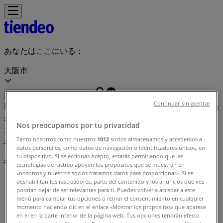
あなたはここにいる：
大阪市
Continuar sin aceptar
Featured
スーパーマーケット
ファッション
ホームセンター&
ペット
ドラッグストア
家電
レストラン
カラオケ & エンター
Nos preocupamos por tu privacidad
テイメント
スポーツ
おもちゃ&子供向け商品
車&モーターバ
イク
Tanto nosotros como nuestros
1012
socios almacenamos y accedemos a
datos personales, como datos de navegación o identificadores únicos, en
tu dispositivo. Si seleccionas Acepto, estarás permitiendo que las
都市
tecnologías de rastreo apoyen los propósitos que se muestran en
«nosotros y nuestros socios tratamos datos para proporcionar». Si se
deshabilitan los rastreadores, parte del contenido y los anuncios que ves
Tiendeo
»
podrían dejar de ser relevantes para ti. Puedes volver a acceder a este
menú para cambiar tus opciones o retirar el consentimiento en cualquier
都市名から検索
momento haciendo clic en el enlace «Mostrar los propósitos» que aparece
en el en la parte inferior de la página web. Tus opciones tendrán efecto