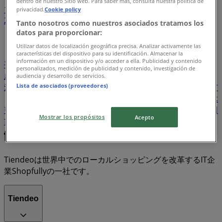
dentro de nuestro Sitio web. Para saber más, consulta nuestra política de
1
...
privacidad.
Cookie policy
2
3
4
5
6
Tanto nosotros como nuestros asociados tratamos los
...
45
datos para proporcionar:
Utilizar datos de localización geográfica precisa. Analizar activamente las
西東京市
浦安市
文京区
長岡市
伊勢崎市
草加市
características del dispositivo para su identificación. Almacenar la
información en un dispositivo y/o acceder a ella. Publicidad y contenido
平塚市
上尾市
春日部市
佐世保市
習志野市
大垣市
personalizados, medición de publicidad y contenido, investigación de
成田市
東京都北区
松江市
松阪市
糟屋郡
小田原市
audiencia y desarrollo de servicios.
Lista de asociados (proveedores)
沼津市
出雲市
鳥取市
弘前市
橿原市
高岡市
土浦市
加古川市
帯広市
小山市
山口市
伊丹市
熊谷市
木
更津市
和泉市
豊川市
東広島市
守口市
呉市
寝屋川
Mostrar los propósitos
Acepto
市
八千代市
草津市
Tiendeoは世界中でのローカルショッピングを改革するIT企
業Shopfullyの一社です。
Tiendeo