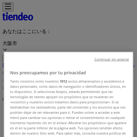
あなたはここにいる：
大阪市
Continuar sin aceptar
Featured
スーパーマーケット
ファッション
ホームセンター&
ペット
ドラッグストア
家電
レストラン
カラオケ & エンター
Nos preocupamos por tu privacidad
テイメント
スポーツ
おもちゃ&子供向け商品
車&モーターバ
Tanto nosotros como nuestros
1012
socios almacenamos y accedemos a
イク
datos personales, como datos de navegación o identificadores únicos, en
tu dispositivo. Si seleccionas Acepto, estarás permitiendo que las
tecnologías de rastreo apoyen los propósitos que se muestran en
都市
«nosotros y nuestros socios tratamos datos para proporcionar». Si se
deshabilitan los rastreadores, parte del contenido y los anuncios que ves
Tiendeo
»
podrían dejar de ser relevantes para ti. Puedes volver a acceder a este
menú para cambiar tus opciones o retirar el consentimiento en cualquier
momento haciendo clic en el enlace «Mostrar los propósitos» que aparece
都市名から検索
en el en la parte inferior de la página web. Tus opciones tendrán efecto
dentro de nuestro Sitio web. Para saber más, consulta nuestra política de