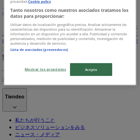
privacidad.
Cookie policy
1
...
Tanto nosotros como nuestros asociados tratamos los
41
42
43
44
45
datos para proporcionar:
Utilizar datos de localización geográfica precisa. Analizar activamente las
八丈町
田舎館村
小竹町
大島町
坂祝町
安平町
お
características del dispositivo para su identificación. Almacenar la
おい町
大玉村
今帰仁村
湧別町
伊方町
中井町
九重
información en un dispositivo y/o acceder a ella. Publicidad y contenido
personalizados, medición de publicidad y contenido, investigación de
町
添田町
越生町
湯浅町
山元町
鳩山町
美咲町
能
audiencia y desarrollo de servicios.
登町
白浜町
福智町
Lista de asociados (proveedores)
Mostrar los propósitos
Acepto
Tiendeoは世界中でのローカルショッピングを改革するIT企
業Shopfullyの一社です。
Tiendeo
私たちが行うこと
ビジネスソリューションをみる
ニュース・メディア