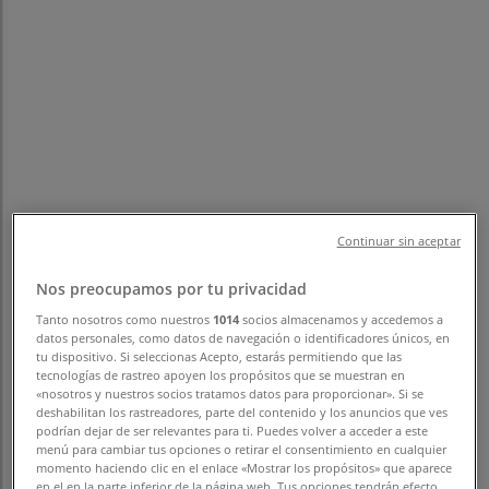
フォローするとお得な情報が手に入る
福岡市のTiendeo
»
スポーツの福岡市チラシ
»
福岡市のスケッチャーズ
Continuar sin aceptar
福岡市 の スケッチャーズ のオファー
Nos preocupamos por tu privacidad
をさっと確認する
Tanto nosotros como nuestros
1014
socios almacenamos y accedemos a
datos personales, como datos de navegación o identificadores únicos, en
tu dispositivo. Si seleccionas Acepto, estarás permitiendo que las
tecnologías de rastreo apoyen los propósitos que se muestran en
«nosotros y nuestros socios tratamos datos para proporcionar». Si se
カテゴリー:
スポーツ
deshabilitan los rastreadores, parte del contenido y los anuncios que ves
podrían dejar de ser relevantes para ti. Puedes volver a acceder a este
まもなく スケッチャーズ>のカタログ・クーポンの掲載を開
menú para cambiar tus opciones o retirar el consentimiento en cualquier
始！
momento haciendo clic en el enlace «Mostrar los propósitos» que aparece
en el en la parte inferior de la página web. Tus opciones tendrán efecto