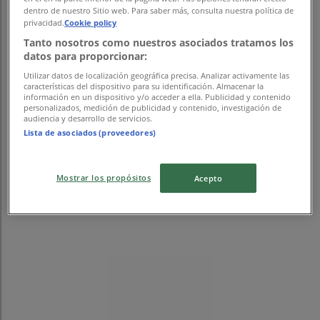
dentro de nuestro Sitio web. Para saber más, consulta nuestra política de
広告
privacidad.
Cookie policy
Tanto nosotros como nuestros asociados tratamos los
datos para proporcionar:
Utilizar datos de localización geográfica precisa. Analizar activamente las
características del dispositivo para su identificación. Almacenar la
información en un dispositivo y/o acceder a ella. Publicidad y contenido
personalizados, medición de publicidad y contenido, investigación de
audiencia y desarrollo de servicios.
Lista de asociados (proveedores)
Mostrar los propósitos
Acepto
{"numCatalogs":0}
スケジュールとアドレススケッチャー
ズ。