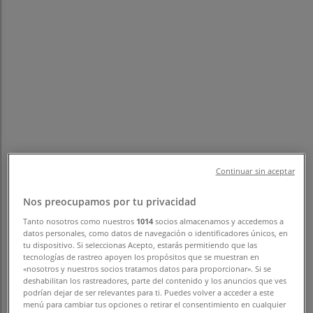
フォローするとお得な情報が手に入る
Tiendeo
»
お近くのスポーツのお買い得商品
»
THE NORTH FACE
あなたの街のその他のスポーツ店舗。
Continuar sin aceptar
THE NORTH FACE のオファーをさっと
確認する
Nos preocupamos por tu privacidad
Tanto nosotros como nuestros
1014
socios almacenamos y accedemos a
datos personales, como datos de navegación o identificadores únicos, en
tu dispositivo. Si seleccionas Acepto, estarás permitiendo que las
カテゴリー:
スポーツ
tecnologías de rastreo apoyen los propósitos que se muestran en
«nosotros y nuestros socios tratamos datos para proporcionar». Si se
まもなく THE NORTH FACE>のカタログ・クーポンの掲載を
deshabilitan los rastreadores, parte del contenido y los anuncios que ves
podrían dejar de ser relevantes para ti. Puedes volver a acceder a este
開始！
menú para cambiar tus opciones o retirar el consentimiento en cualquier