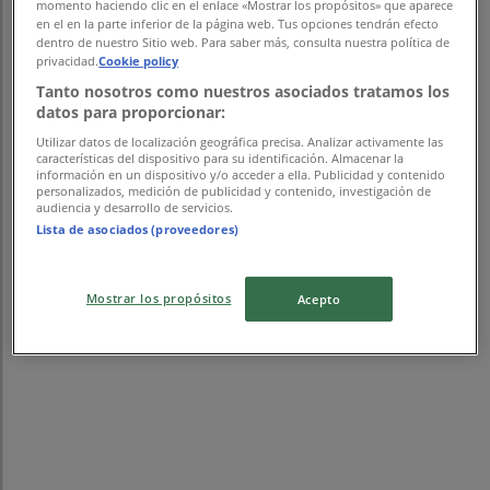
momento haciendo clic en el enlace «Mostrar los propósitos» que aparece
広告
en el en la parte inferior de la página web. Tus opciones tendrán efecto
dentro de nuestro Sitio web. Para saber más, consulta nuestra política de
privacidad.
Cookie policy
Tanto nosotros como nuestros asociados tratamos los
datos para proporcionar:
Utilizar datos de localización geográfica precisa. Analizar activamente las
características del dispositivo para su identificación. Almacenar la
información en un dispositivo y/o acceder a ella. Publicidad y contenido
personalizados, medición de publicidad y contenido, investigación de
audiencia y desarrollo de servicios.
Lista de asociados (proveedores)
Mostrar los propósitos
Acepto
{"numCatalogs":0}
他のユーザーはこちらもチェックして
います