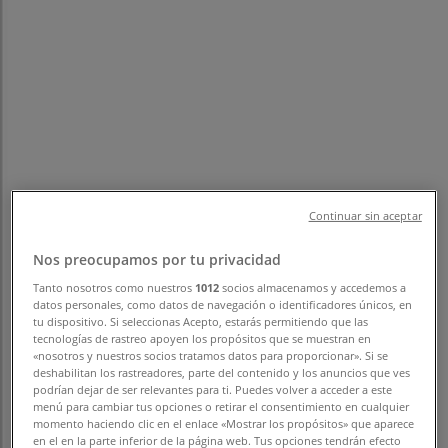
フォローするとお得な情報が手に入る
Tiendeo
»
お近くのスポーツのお買い得商品
»
FILA
あなたの街のその他のスポーツ店舗。
FILA のオファーをさっと確認する
Continuar sin aceptar
Nos preocupamos por tu privacidad
Tanto nosotros como nuestros
1012
socios almacenamos y accedemos a
カテゴリー:
スポーツ
datos personales, como datos de navegación o identificadores únicos, en
tu dispositivo. Si seleccionas Acepto, estarás permitiendo que las
まもなく FILA>のカタログ・クーポンの掲載を開始！
tecnologías de rastreo apoyen los propósitos que se muestran en
«nosotros y nuestros socios tratamos datos para proporcionar». Si se
deshabilitan los rastreadores, parte del contenido y los anuncios que ves
広告
podrían dejar de ser relevantes para ti. Puedes volver a acceder a este
menú para cambiar tus opciones o retirar el consentimiento en cualquier
momento haciendo clic en el enlace «Mostrar los propósitos» que aparece
en el en la parte inferior de la página web. Tus opciones tendrán efecto