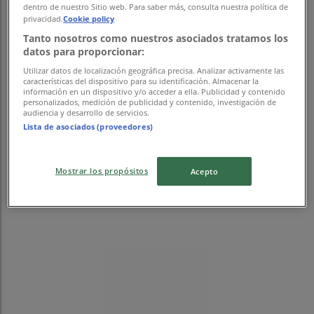
dentro de nuestro Sitio web. Para saber más, consulta nuestra política de
privacidad.
Cookie policy
Tanto nosotros como nuestros asociados tratamos los
datos para proporcionar:
Utilizar datos de localización geográfica precisa. Analizar activamente las
características del dispositivo para su identificación. Almacenar la
información en un dispositivo y/o acceder a ella. Publicidad y contenido
personalizados, medición de publicidad y contenido, investigación de
audiencia y desarrollo de servicios.
Lista de asociados (proveedores)
{"numCatalogs":0}
他のユーザーはこちらもチェックして
Mostrar los propósitos
Acepto
います
ゼビオ
ゼビオ 最新チラシ