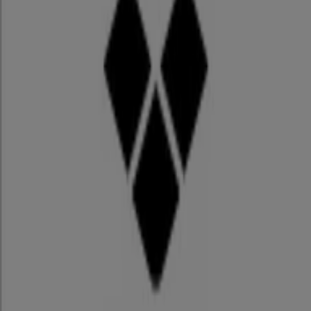
FILAはイタリア発祥の韓国のスポーツ用品メーカーです。
・FILAについて
世界的に有名なスポーツ用品メーカー。定番の
パーカー
、
リ
ュック
、
スニーカー
、
Tシャツ
のほか、
サンダル
、
ショルダ
ーバッグ
も人気アイテムです♪
シューズ
では
DISRUPTOR
が
話題です。
レディース、メンズ、キッズと幅広いアイテムを取り揃えて
おり、傘、フレグランス、タオルなどのアクセサリー商品も
充実♪
テニス、ゴルフ、スイムフェアなどのスポーツフェアを展
開、多くのスポーツ選手にも支持されています。デイリーユ
ースのシンプルなデザインのほか、カラフルで印象的なデザ
インも多く日本でも人気を博しています。
直営
店舗
のほか、全国のスポーツ用品店、テニスショップで
販売されています。公式オンラインストアも展開中です！