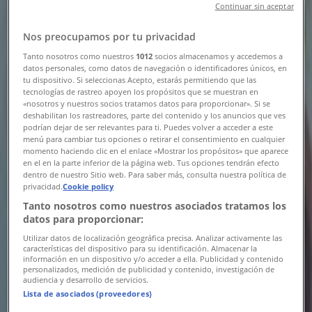
Continuar sin aceptar
Nos preocupamos por tu privacidad
Tanto nosotros como nuestros
1012
socios almacenamos y accedemos a
datos personales, como datos de navegación o identificadores únicos, en
tu dispositivo. Si seleccionas Acepto, estarás permitiendo que las
tecnologías de rastreo apoyen los propósitos que se muestran en
«nosotros y nuestros socios tratamos datos para proporcionar». Si se
deshabilitan los rastreadores, parte del contenido y los anuncios que ves
podrían dejar de ser relevantes para ti. Puedes volver a acceder a este
menú para cambiar tus opciones o retirar el consentimiento en cualquier
{"numCatalogs":0}
momento haciendo clic en el enlace «Mostrar los propósitos» que aparece
en el en la parte inferior de la página web. Tus opciones tendrán efecto
dentro de nuestro Sitio web. Para saber más, consulta nuestra política de
スケジュールとアドレス温野菜。
privacidad.
Cookie policy
Tanto nosotros como nuestros asociados tratamos los
datos para proporcionar:
Utilizar datos de localización geográfica precisa. Analizar activamente las
温野菜
características del dispositivo para su identificación. Almacenar la
información en un dispositivo y/o acceder a ella. Publicidad y contenido
personalizados, medición de publicidad y contenido, investigación de
福岡県福岡市中央区天神2-6-23 ワイ・エス・ケイ天神
audiencia y desarrollo de servicios.
3階・4階, 福岡市
Lista de asociados (proveedores)