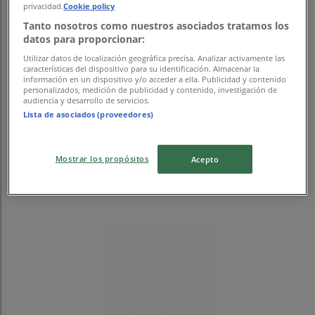
privacidad.
Cookie policy
広告
Tanto nosotros como nuestros asociados tratamos los
datos para proporcionar:
Utilizar datos de localización geográfica precisa. Analizar activamente las
características del dispositivo para su identificación. Almacenar la
información en un dispositivo y/o acceder a ella. Publicidad y contenido
personalizados, medición de publicidad y contenido, investigación de
audiencia y desarrollo de servicios.
Lista de asociados (proveedores)
Mostrar los propósitos
Acepto
{"numCatalogs":0}
スケジュールとアドレスステップスポ
ーツ。