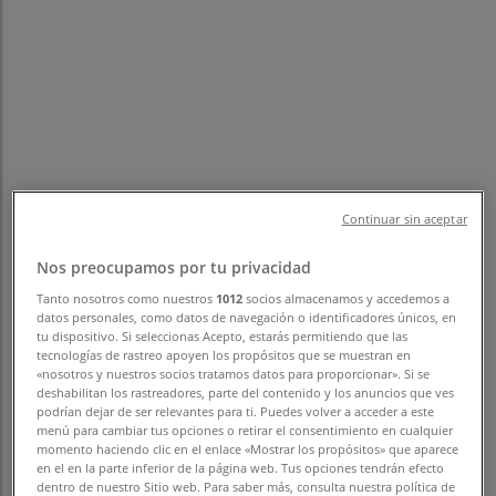
フォローするとお得な情報が手に入る
福岡市のTiendeo
»
スポーツの福岡市チラシ
»
Continuar sin aceptar
福岡市のステップスポーツ
Nos preocupamos por tu privacidad
福岡市 の ステップスポーツ のオファ
Tanto nosotros como nuestros
1012
socios almacenamos y accedemos a
ーをさっと確認する
datos personales, como datos de navegación o identificadores únicos, en
tu dispositivo. Si seleccionas Acepto, estarás permitiendo que las
tecnologías de rastreo apoyen los propósitos que se muestran en
«nosotros y nuestros socios tratamos datos para proporcionar». Si se
deshabilitan los rastreadores, parte del contenido y los anuncios que ves
カテゴリー:
スポーツ
podrían dejar de ser relevantes para ti. Puedes volver a acceder a este
menú para cambiar tus opciones o retirar el consentimiento en cualquier
まもなく ステップスポーツ>のカタログ・クーポンの掲載を
momento haciendo clic en el enlace «Mostrar los propósitos» que aparece
en el en la parte inferior de la página web. Tus opciones tendrán efecto
開始！
dentro de nuestro Sitio web. Para saber más, consulta nuestra política de