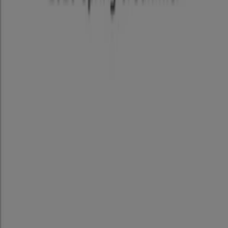
私たちが行うこと
ビジネスソリューションをみる
ニュース・メディア
ビジネス契約
お問い合わせ
マーケテイング＆ビジネスリクエスト
地図上で店舗が誤った場所にあります
週にいちど広告のフィードバック
技術的な問題と一般的なフィードバック
検索方法
ブランド