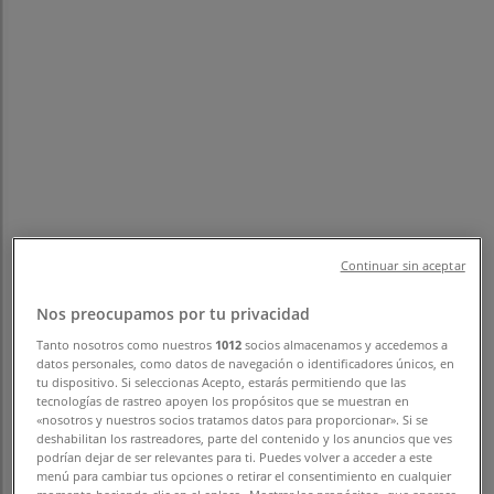
フォローするとお得な情報が手に入る
神戸市のTiendeo
»
スポーツの神戸市チラシ
»
神戸市のプーマ
Continuar sin aceptar
神戸市 の プーマ のオファーをさっと
確認する
Nos preocupamos por tu privacidad
Tanto nosotros como nuestros
1012
socios almacenamos y accedemos a
datos personales, como datos de navegación o identificadores únicos, en
tu dispositivo. Si seleccionas Acepto, estarás permitiendo que las
カテゴリー:
スポーツ
tecnologías de rastreo apoyen los propósitos que se muestran en
«nosotros y nuestros socios tratamos datos para proporcionar». Si se
deshabilitan los rastreadores, parte del contenido y los anuncios que ves
まもなく プーマ>のカタログ・クーポンの掲載を開始！
podrían dejar de ser relevantes para ti. Puedes volver a acceder a este
menú para cambiar tus opciones o retirar el consentimiento en cualquier
広告