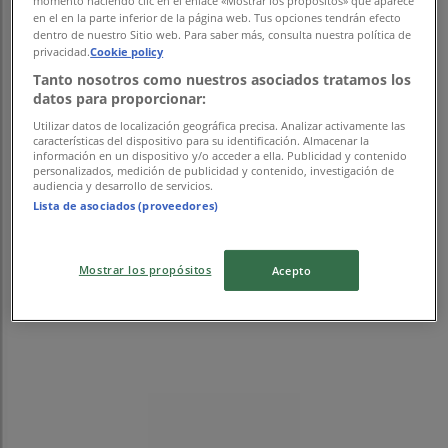
momento haciendo clic en el enlace «Mostrar los propósitos» que aparece
en el en la parte inferior de la página web. Tus opciones tendrán efecto
dentro de nuestro Sitio web. Para saber más, consulta nuestra política de
privacidad.
Cookie policy
Tanto nosotros como nuestros asociados tratamos los
datos para proporcionar:
Utilizar datos de localización geográfica precisa. Analizar activamente las
características del dispositivo para su identificación. Almacenar la
información en un dispositivo y/o acceder a ella. Publicidad y contenido
personalizados, medición de publicidad y contenido, investigación de
audiencia y desarrollo de servicios.
Lista de asociados (proveedores)
{"numCatalogs":0}
Mostrar los propósitos
Acepto
スケジュールとアドレスプーマ。
プーマ