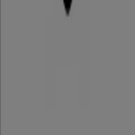
12/31 日まで有効
神戸市
アリーナ
アリーナ チラシ
8/31 日まで有効
神戸市
神戸市のスポーツの他のビジネス
あなたの街で プーマ カタログを見つ
けてください
東京都でのプーマ
大阪市でのプーマ
横浜市でのプーマ
名古屋市でのプーマ
福岡市でのプーマ
泉佐野市でのプ
ーマ
京都市でのプーマ