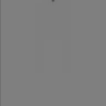
アリーナ
アリーナ チラシ
8/31 日まで有効
名古屋市
名古屋市のスポーツの他のビジネス
あなたの街で プーマ カタログを見つ
けてください
東京都でのプーマ
大阪市でのプーマ
横浜市でのプーマ
福岡市でのプーマ
桑名市でのプーマ
土岐市でのプーマ
大垣市でのプーマ
浜松市でのプーマ
都道府県一覧へ
名古屋市 の プーマ のオファーをさっ
と確認する