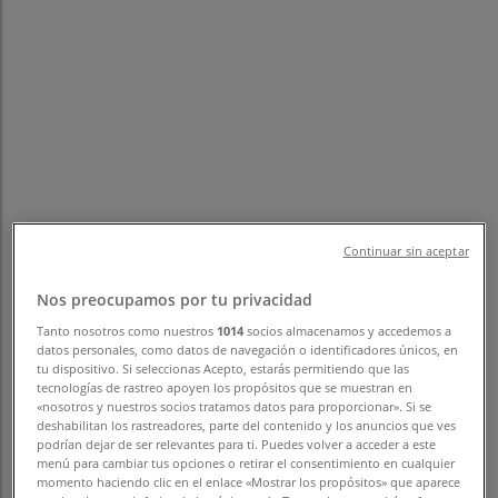
フォローするとお得な情報が手に入る
名古屋市のTiendeo
»
スポーツの名古屋市チラシ
»
名古屋市のプーマ
Continuar sin aceptar
名古屋市 の プーマ のオファーをさっ
Nos preocupamos por tu privacidad
と確認する
Tanto nosotros como nuestros
1014
socios almacenamos y accedemos a
datos personales, como datos de navegación o identificadores únicos, en
tu dispositivo. Si seleccionas Acepto, estarás permitiendo que las
tecnologías de rastreo apoyen los propósitos que se muestran en
カテゴリー:
スポーツ
«nosotros y nuestros socios tratamos datos para proporcionar». Si se
deshabilitan los rastreadores, parte del contenido y los anuncios que ves
podrían dejar de ser relevantes para ti. Puedes volver a acceder a este
まもなく プーマ>のカタログ・クーポンの掲載を開始！
menú para cambiar tus opciones o retirar el consentimiento en cualquier
momento haciendo clic en el enlace «Mostrar los propósitos» que aparece
広告