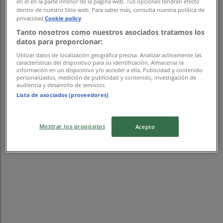
en el en la parte inferior de la página web. Tus opciones tendrán efecto
dentro de nuestro Sitio web. Para saber más, consulta nuestra política de
privacidad.
Cookie policy
Tanto nosotros como nuestros asociados tratamos los
datos para proporcionar:
Utilizar datos de localización geográfica precisa. Analizar activamente las
características del dispositivo para su identificación. Almacenar la
información en un dispositivo y/o acceder a ella. Publicidad y contenido
personalizados, medición de publicidad y contenido, investigación de
audiencia y desarrollo de servicios.
Lista de asociados (proveedores)
Mostrar los propósitos
Acepto
{"numCatalogs":0}
スケジュールとアドレスプーマ。
プーマ