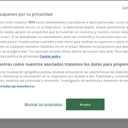
Con
cupamos por tu privacidad
ros como nuestros
1014
socios almacenamos y accedemos a datos personales, como d
 identificadores únicos, en tu dispositivo. Si seleccionas Acepto, estarás permitiendo 
de rastreo apoyen los propósitos que se muestran en «nosotros y nuestros socios trat
ionar». Si se deshabilitan los rastreadores, parte del contenido y los anuncios que ves
antes para ti. Puedes volver a acceder a este menú para cambiar tus opciones o retirar e
to en cualquier momento haciendo clic en el enlace «Mostrar los propósitos» que apar
or de la página web. Tus opciones tendrán efecto dentro de nuestro Sitio web. Para sab
stra política de privacidad.
Cookie policy
確認する
sotros como nuestros asociados tratamos los datos para proporc
s de localización geográfica precisa. Analizar activamente las características del disposit
ón. Almacenar la información en un dispositivo y/o acceder a ella. Publicidad y conteni
os, medición de publicidad y contenido, investigación de audiencia y desarrollo de ser
ociados (proveedores)
Mostrar los propósitos
Acepto