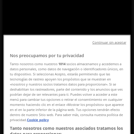
チラシと営業時間、電話番号
江東区のTiendeo
»
スポーツの江東区チラシ
Continuar sin aceptar
»
江東区のVANS
»
Nos preocupamos por tu privacidad
VANS | 東京都江東区青海1-1-10 5F
Tanto nosotros como nuestros
1014
socios almacenamos y accedemos a
datos personales, como datos de navegación o identificadores únicos, en
マップ
0335278271
tu dispositivo. Si seleccionas Acepto, estarás permitiendo que las
tecnologías de rastreo apoyen los propósitos que se muestran en
マップ
0335278271
«nosotros y nuestros socios tratamos datos para proporcionar». Si se
deshabilitan los rastreadores, parte del contenido y los anuncios que ves
まもなく VANS>のカタログ・クーポンの掲載を開始！
podrían dejar de ser relevantes para ti. Puedes volver a acceder a este
menú para cambiar tus opciones o retirar el consentimiento en cualquier
momento haciendo clic en el enlace «Mostrar los propósitos» que aparece
広告
en el en la parte inferior de la página web. Tus opciones tendrán efecto
dentro de nuestro Sitio web. Para saber más, consulta nuestra política de
privacidad.
Cookie policy
Tanto nosotros como nuestros asociados tratamos los
datos para proporcionar: