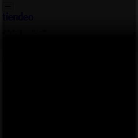
あなたはここにいる：
江東区
Featured
スーパーマーケット
ファッション
ホームセンター&
ペット
ドラッグストア
家電
レストラン
カラオケ & エンター
テイメント
スポーツ
おもちゃ&子供向け商品
車&モーターバ
イク
広告
VANS 東京都江東区青海1-1-10 5F |
東京都江東区青海1-1-10 5F, 江東区：