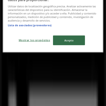
Utilizar datos de localización geográfica precisa. Analizar activamente las
características del dispositivo para su identificación. Almacenar la
información en un dispositivo y/o acceder a ella. Publicidad y contenido
personalizados, medición de publicidad y contenido, investigación de
audiencia y desarrollo de servicios.
Lista de asociados (proveedores)
Mostrar los propósitos
Acepto
近くのお店
ドトール
東京都江東区東陽４-５-１８ メトロハイツ東陽, 江東区
270 m
営業中