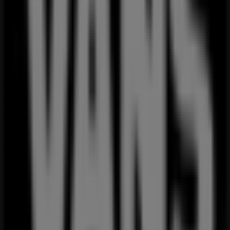
1-1-10 5F
、
江東区
にあります。ここでは、2023年
8月
にわ
たって購入時にお得に商品を手に入れることができます。
Tiendeoでは、
VANS
に関する最新情報をご提供していま
す。営業時間や限定オファー、
東京都江東区青海1-1-10 5F
にある店舗の正確な場所などをご覧いただけます。さらに、
最新のカタログもご利用いただけ、
スポーツ
製品の割引を受
けることができます。
VANS
の
オファー
をお見逃しなく、また
江東区
での最良の価
格をお楽しみください！今すぐ訪れて、もっとお得に買い物
を始めましょう！
VANSのメインページへ
江東区にあるVANSの他の店舗を見
る。
広告