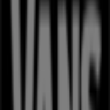
カフェ・ベローチェ
東京都江東区東陽2-4-24, 江東区
329 m
営業中
江東区のスポーツの他のビジネス
VANS
Tiendeoの
VANS
店舗へようこそ！ここでは、この
スポーツ
業界で評価の高い
VANS
の最新の
オファー
、
プロモーショ
ン
、
カタログ
をご覧いただけます。当店は
東京都江東区青海