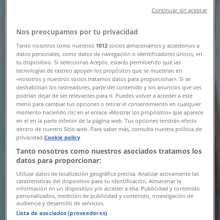
Continuar sin aceptar
Nos preocupamos por tu privacidad
Tanto nosotros como nuestros
1012
socios almacenamos y accedemos a
datos personales, como datos de navegación o identificadores únicos, en
tu dispositivo. Si seleccionas Acepto, estarás permitiendo que las
tecnologías de rastreo apoyen los propósitos que se muestran en
«nosotros y nuestros socios tratamos datos para proporcionar». Si se
deshabilitan los rastreadores, parte del contenido y los anuncios que ves
podrían dejar de ser relevantes para ti. Puedes volver a acceder a este
menú para cambiar tus opciones o retirar el consentimiento en cualquier
momento haciendo clic en el enlace «Mostrar los propósitos» que aparece
{"numCatalogs":0}
en el en la parte inferior de la página web. Tus opciones tendrán efecto
dentro de nuestro Sitio web. Para saber más, consulta nuestra política de
スケジュールとアドレスビッグボー
privacidad.
Cookie policy
Tanto nosotros como nuestros asociados tratamos los
イ。
datos para proporcionar:
Utilizar datos de localización geográfica precisa. Analizar activamente las
características del dispositivo para su identificación. Almacenar la
información en un dispositivo y/o acceder a ella. Publicidad y contenido
personalizados, medición de publicidad y contenido, investigación de
audiencia y desarrollo de servicios.
ビッグボーイ
Lista de asociados (proveedores)