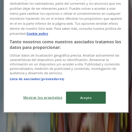
deshabilitan los rastreadores, parte del contenido y los anuncios que ves
podrían dejar de ser relevantes para ti. Puedes volver a acceder a este
menú para cambiar tus opciones o retirar el consentimiento en cualquier
momento haciendo clic en el enlace «Mostrar los propósitos» que aparece
en el en la parte inferior de la página web. Tus opciones tendrán efecto
dentro de nuestro Sitio web. Para saber más, consulta nuestra política de
privacidad.
Cookie policy
Tanto nosotros como nuestros asociados tratamos los
datos para proporcionar:
Utilizar datos de localización geográfica precisa. Analizar activamente las
características del dispositivo para su identificación. Almacenar la
{"numCatalogs":0}
información en un dispositivo y/o acceder a ella. Publicidad y contenido
personalizados, medición de publicidad y contenido, investigación de
audiencia y desarrollo de servicios.
スケジュールとアドレス塚田農場。
Lista de asociados (proveedores)
Mostrar los propósitos
Acepto
塚田農場
北海道札幌市北区北7条西4-1 東カン札幌駅前ビル2
階, 札幌市