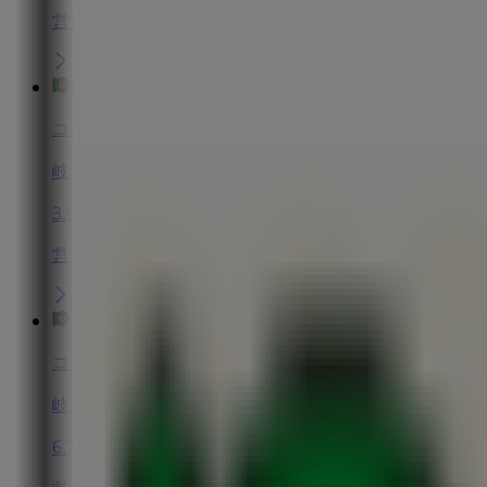
営業中
コノミヤ
岐阜県羽島郡笠松町長池1218-1, 羽島郡
3.0 km
営業中
コノミヤ
岐阜県岐阜市島田2-8-14, 山県市
6.7 km