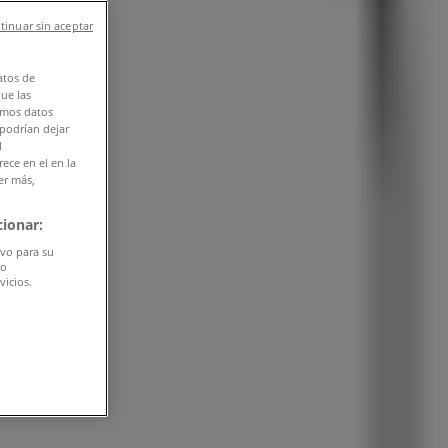
tinuar sin aceptar
atos de
que las
amos datos
 podrían dejar
l
ece en el en la
er más,
ionar:
ivo para su
do
vicios.