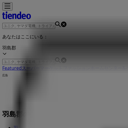
あなたはここにいる：
羽島郡
Featured
スーパーマーケット
ファッション
ホームセンター&
広告
羽島郡のコノミヤ店舗：営業時間、電話
羽島郡のTiendeo
»