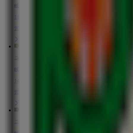
岐阜県岐阜市粟野東5-23, 山県市
11.9 km
営業中
コノミヤ
岐阜県各務原市鵜沼東町1丁目10番地, 犬山市
14.9 km
営業中
コノミヤ
岐阜県本巣市曽井中島宮前1015, 本巣市