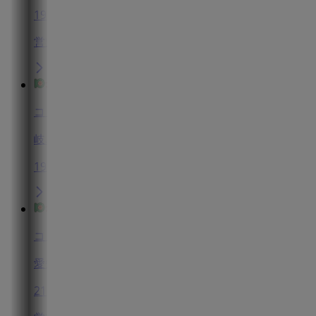
19.0 km
営業中
コノミヤ
岐阜県揖斐郡池田町池野411-2, 揖斐郡
19.4 km
コノミヤ
愛知県あま市本郷八尻65, あま市
21.1 km