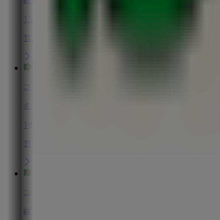
15.7 km
営業中
コノミヤ
名古屋市西区浮野町86番地, 名古屋市
18.0 km
営業中
コノミヤ
岐阜県揖斐郡大野町黒野1254, 揖斐郡