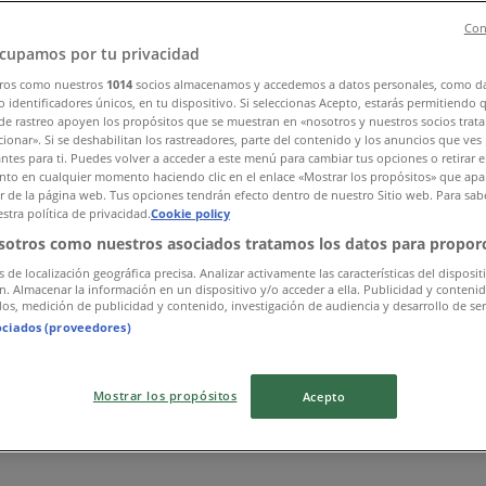
Con
cupamos por tu privacidad
ros como nuestros
1014
socios almacenamos y accedemos a datos personales, como d
 identificadores únicos, en tu dispositivo. Si seleccionas Acepto, estarás permitiendo 
de rastreo apoyen los propósitos que se muestran en «nosotros y nuestros socios trat
ionar». Si se deshabilitan los rastreadores, parte del contenido y los anuncios que ves
antes para ti. Puedes volver a acceder a este menú para cambiar tus opciones o retirar e
to en cualquier momento haciendo clic en el enlace «Mostrar los propósitos» que apar
or de la página web. Tus opciones tendrán efecto dentro de nuestro Sitio web. Para sab
stra política de privacidad.
Cookie policy
sotros como nuestros asociados tratamos los datos para proporc
s de localización geográfica precisa. Analizar activamente las características del disposit
ón. Almacenar la información en un dispositivo y/o acceder a ella. Publicidad y conteni
os, medición de publicidad y contenido, investigación de audiencia y desarrollo de ser
ociados (proveedores)
Mostrar los propósitos
Acepto