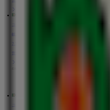
営業中
コノミヤ
岐阜県羽島市小熊町島1-43, 羽島市
7.7 km
営業中
広告
コノミヤ