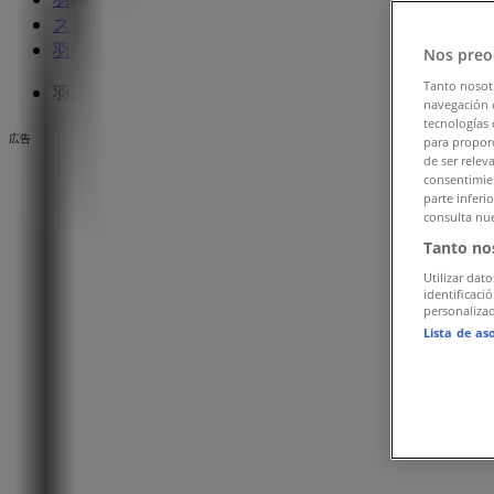
スーパーマーケットの羽島郡チラシ
»
羽島郡のコノミヤ
»
Nos preo
Tanto nosot
羽島郡のコノミヤ店舗
navegación o
tecnologías 
広告
para proporc
de ser relev
consentimien
parte inferi
consulta nue
Tanto no
Utilizar dato
identificaci
personalizad
Lista de as