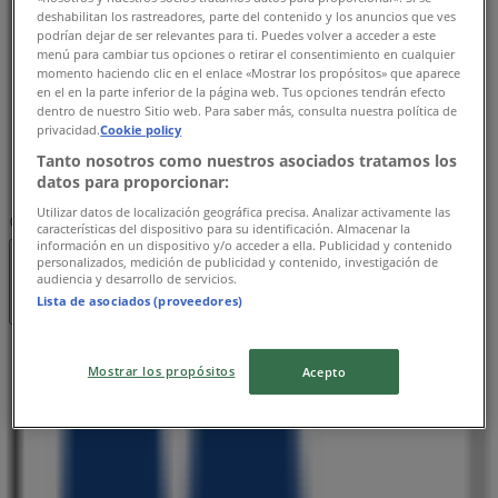
水曜日
deshabilitan los rastreadores, parte del contenido y los anuncios que ves
08:00 - 19:30
podrían dejar de ser relevantes para ti. Puedes volver a acceder a este
menú para cambiar tus opciones o retirar el consentimiento en cualquier
木曜日
momento haciendo clic en el enlace «Mostrar los propósitos» que aparece
08:00 - 19:30
en el en la parte inferior de la página web. Tus opciones tendrán efecto
金曜日
dentro de nuestro Sitio web. Para saber más, consulta nuestra política de
privacidad.
Cookie policy
08:00 - 19:30
土曜日
Tanto nosotros como nuestros asociados tratamos los
datos para proporcionar:
08:00 - 19:30
Utilizar datos de localización geográfica precisa. Analizar activamente las
マップ
092-951-0151
características del dispositivo para su identificación. Almacenar la
información en un dispositivo y/o acceder a ella. Publicidad y contenido
personalizados, medición de publicidad y contenido, investigación de
営業中
まで 19:30
audiencia y desarrollo de servicios.
Lista de asociados (proveedores)
日曜日
Mostrar los propósitos
Acepto
08:00 - 19:30
月曜日
08:00 - 19:30
火曜日
08:00 - 19:30