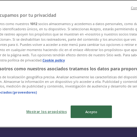
Con
cupamos por tu privacidad
ros como nuestros
1012
socios almacenamos y accedemos a datos personales, como d
 identificadores únicos, en tu dispositivo. Si seleccionas Acepto, estarás permitiendo 
de rastreo apoyen los propósitos que se muestran en «nosotros y nuestros socios trat
ionar». Si se deshabilitan los rastreadores, parte del contenido y los anuncios que ves
antes para ti. Puedes volver a acceder a este menú para cambiar tus opciones o retirar e
to en cualquier momento haciendo clic en el enlace «Mostrar los propósitos» que apar
or de la página web. Tus opciones tendrán efecto dentro de nuestro Sitio web. Para sab
stra política de privacidad.
Cookie policy
sotros como nuestros asociados tratamos los datos para proporc
s de localización geográfica precisa. Analizar activamente las características del disposit
ón. Almacenar la información en un dispositivo y/o acceder a ella. Publicidad y conteni
os, medición de publicidad y contenido, investigación de audiencia y desarrollo de ser
ociados (proveedores)
Mostrar los propósitos
Acepto