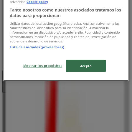
09:00 - 21:00
privacidad.
Cookie policy
水曜日
Tanto nosotros como nuestros asociados tratamos los
09:00 - 21:00
datos para proporcionar:
木曜日
Utilizar datos de localización geográfica precisa. Analizar activamente las
características del dispositivo para su identificación. Almacenar la
09:00 - 21:00
información en un dispositivo y/o acceder a ella. Publicidad y contenido
金曜日
personalizados, medición de publicidad y contenido, investigación de
audiencia y desarrollo de servicios.
09:00 - 21:00
Lista de asociados (proveedores)
土曜日
09:00 - 21:00
Mostrar los propósitos
マップ
045-585-7051
Acepto
営業中
まで 21:00
日曜日
09:00 - 21:00
月曜日
09:00 - 21:00
火曜日