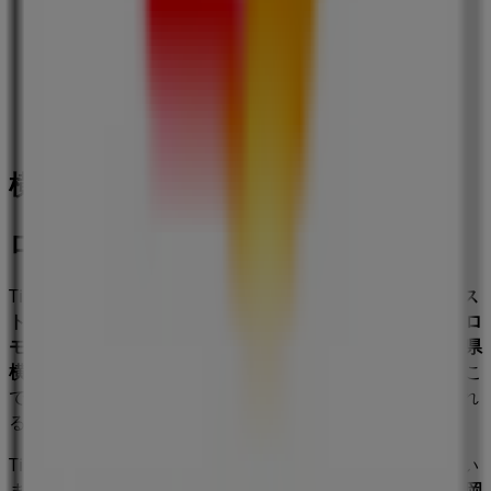
セブンイレブン
神奈川県横浜市中区真砂町4丁目43番地, 横浜市
111 m
横浜市のレストランの他のビジネス
ロッテリア
Tiendeoの
ロッテリア
店舗へようこそ！ここでは、この
レス
トラン
業界で評価の高い
ロッテリア
の最新の
オファー
、
プロ
モーション
、
カタログ
をご覧いただけます。当店は
神奈川県
横浜市鶴見区駒岡５丁目６番１号
、
横浜市
にあります。ここ
では、2023年
8月
にわたって購入時にお得に商品を手に入れ
ることができます。
Tiendeoでは、
ロッテリア
に関する最新情報をご提供してい
ます。営業時間や限定オファー、
神奈川県横浜市鶴見区駒岡