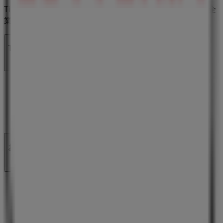
Tiendeoは世界中でのローカルショッピングを改革するIT企
業Shopfullyの一社です。
Tiendeo
私たちが行うこと
ビジネスソリューションをみる
ニュース・メディア
ビジネス契約
お問い合わせ
マーケテイング＆ビジネスリクエスト
地図上で店舗が誤った場所にあります
週にいちど広告のフィードバック
技術的な問題と一般的なフィードバック