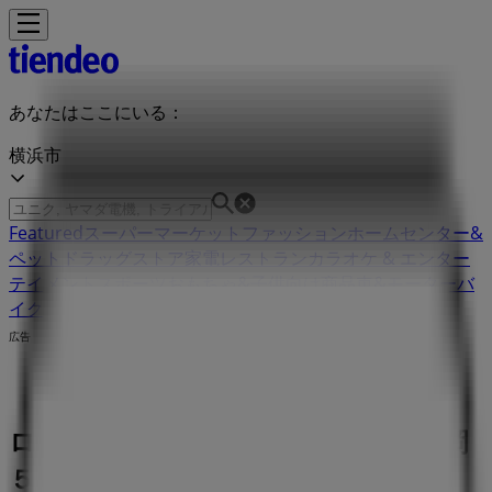
あなたはここにいる：
横浜市
Featured
スーパーマーケット
ファッション
ホームセンター&
ペット
ドラッグストア
家電
レストラン
カラオケ & エンター
テイメント
スポーツ
おもちゃ&子供向け商品
車&モーターバ
イク
広告
ロッテリア 神奈川県横浜市鶴見区駒岡
５丁目６番１号 | 神奈川県横浜市鶴見