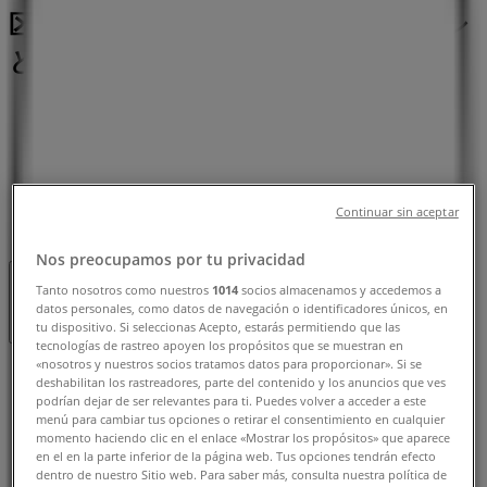
区駒岡５丁目６番１号, 横浜市：チラシ
と営業時間、電話番号
横浜市のTiendeo
»
レストランの横浜市チラシ
»
横浜市のロッテリア
»
ロッテリア | 神奈川県横浜市鶴見区駒岡５丁目６番１
Continuar sin aceptar
号
Nos preocupamos por tu privacidad
Tanto nosotros como nuestros
1014
socios almacenamos y accedemos a
営業中
まで 21:00
datos personales, como datos de navegación o identificadores únicos, en
tu dispositivo. Si seleccionas Acepto, estarás permitiendo que las
tecnologías de rastreo apoyen los propósitos que se muestran en
«nosotros y nuestros socios tratamos datos para proporcionar». Si se
日曜日
deshabilitan los rastreadores, parte del contenido y los anuncios que ves
09:00 - 21:00
podrían dejar de ser relevantes para ti. Puedes volver a acceder a este
月曜日
menú para cambiar tus opciones o retirar el consentimiento en cualquier
momento haciendo clic en el enlace «Mostrar los propósitos» que aparece
09:00 - 21:00
en el en la parte inferior de la página web. Tus opciones tendrán efecto
火曜日
dentro de nuestro Sitio web. Para saber más, consulta nuestra política de