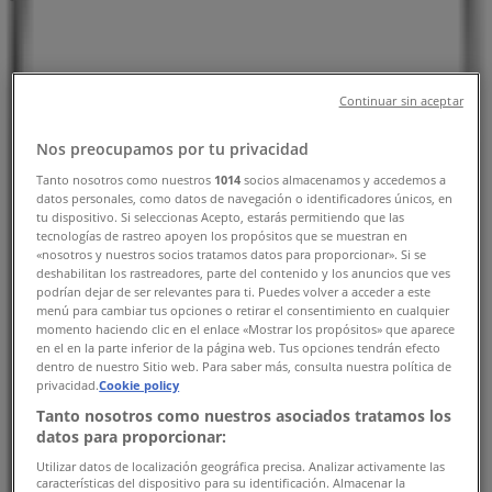
横浜市のTiendeo
»
レストランの横浜市チラシ
»
横浜市のカフェコムサ
»
Continuar sin aceptar
横浜市のカフェコムサ店舗
Nos preocupamos por tu privacidad
Tanto nosotros como nuestros
1014
socios almacenamos y accedemos a
datos personales, como datos de navegación o identificadores únicos, en
カフェコムサ
tu dispositivo. Si seleccionas Acepto, estarás permitiendo que las
tecnologías de rastreo apoyen los propósitos que se muestran en
«nosotros y nuestros socios tratamos datos para proporcionar». Si se
神奈川県横浜市戸塚区品濃町537-1, 横浜市
deshabilitan los rastreadores, parte del contenido y los anuncios que ves
podrían dejar de ser relevantes para ti. Puedes volver a acceder a este
7.2 km
menú para cambiar tus opciones o retirar el consentimiento en cualquier
momento haciendo clic en el enlace «Mostrar los propósitos» que aparece
en el en la parte inferior de la página web. Tus opciones tendrán efecto
dentro de nuestro Sitio web. Para saber más, consulta nuestra política de
privacidad.
Cookie policy
カフェコムサ
Tanto nosotros como nuestros asociados tratamos los
datos para proporcionar:
神奈川県横浜市都筑区中川中央1-31-1, 横浜市
Utilizar datos de localización geográfica precisa. Analizar activamente las
características del dispositivo para su identificación. Almacenar la