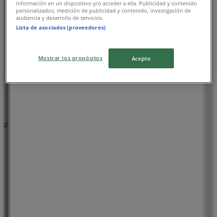
13.5 km
información en un dispositivo y/o acceder a ella. Publicidad y contenido
personalizados, medición de publicidad y contenido, investigación de
audiencia y desarrollo de servicios.
Lista de asociados (proveedores)
カフェコムサ
Mostrar los propósitos
Acepto
神奈川県横浜市青葉区美しが丘1-7, 横浜市
16.7 km
広告