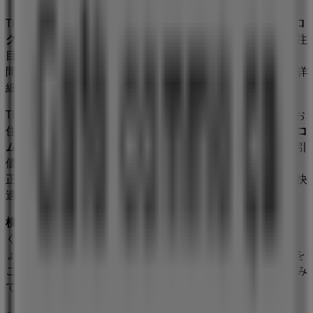
Tiendeoへようこそ！当サイトでは、最高の
セール
、
カタロ
グ
、
プロモーション
を見つけるだけでなく、
横浜市
で最も注
目されている店舗を発見することもできます。
8月 2026
の
間、
カフェコムサ
の最新情報や、お近くの店舗の所在地や詳
細情報を確認できます。
Tiendeoでは、お得な
プロモーション
や割引だけでなく、お
住まいの都市にある実店舗の情報もご提供します。
カフェコ
ムサ
のカタログをチェックし、
横浜市
の店舗を見つけ、割引
価格で商品を購入してこの
8月
に節約しましょう。さらに、
正確な店舗の所在地、営業時間、詳細情報をお知らせし、快
適なショッピング体験をサポートします。
横浜市
にある
カフェコムサ
の店舗での
セール
をお見逃しな
く！
8月 2026
の間、最高のお買い得情報をチェックしまし
ょう。Tiendeoでは、常に最高の店舗とお買い物の選択肢を
ご提供します。今すぐ、店舗とプロモーションを探索してみ
てください！