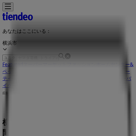
あなたはここにいる：
横浜市
Featured
スーパーマーケット
ファッション
ホームセンター&
ペット
ドラッグストア
家電
レストラン
カラオケ & エンター
テイメント
スポーツ
おもちゃ&子供向け商品
車&モーターバ
イク
広告
横浜市のカフェコムサ店舗：営業時
間、電話番号や住所