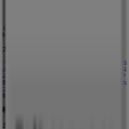
まもなく カフェコムサ>のカタログ・クーポンの掲載を開
始！
カフェコムサのショップがある街
鎌倉市のカフェコムサ
藤沢市のカフェコムサ
町田市の
カフェコムサ
横須賀市のカフェコムサ
渋谷区のカフェコ
ムサ
東京都港区のカフェコムサ
新宿区のカフェコムサ
豊島区のカフェコムサ
墨田区のカフェコムサ
船橋市のカ
フェコムサ
千葉市のカフェコムサ
柏市のカフェコムサ
都道府県一覧へ
横浜市のレストランの他のビジネス
カフェコムサ