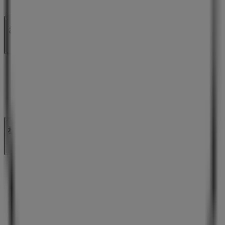
ビジネス契約
お問い合わせ
マーケテイング＆ビジネスリクエスト
地図上で店舗が誤った場所にあります
週にいちど広告のフィードバック
技術的な問題と一般的なフィードバック
検索方法
ブランド
地元ブランド
割引情報
近くのお店
製品紹介