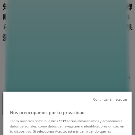
知東郷1階区画1620 | 愛知県愛知郡東郷
町東郷中央土地区画整理事業62街区1,3
ららぽ-と愛知東郷1階区画1620, 愛知県
愛知郡：チラシと営業時間、電話番号
愛知県愛知郡のTiendeo
»
ホームセンター&ペットの愛知県愛知郡チラシ
»
愛知県愛知郡のニトリ
»
ニトリ | 愛知県愛知郡東郷町東郷中央土地区画整理事
業62街区1,3ららぽ-と愛知東郷1階区画1620
Continuar sin aceptar
閉店
Nos preocupamos por tu privacidad
Tanto nosotros como nuestros
1012
socios almacenamos y accedemos a
日曜日
datos personales, como datos de navegación o identificadores únicos, en
10:00 - 21:00
tu dispositivo. Si seleccionas Acepto, estarás permitiendo que las