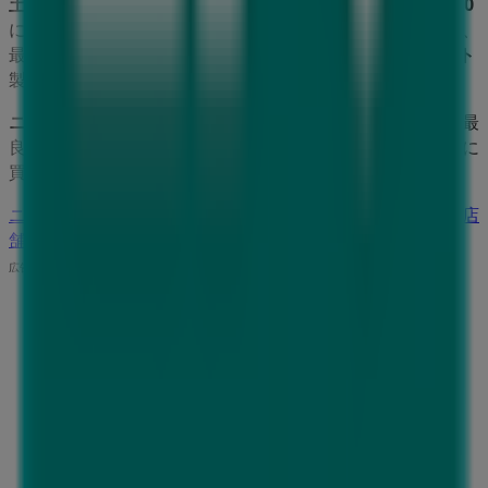
土地区画整理事業62街区1,3ららぽ-と愛知東郷1階区画1620
にある店舗の正確な場所などをご覧いただけます。さらに、
最新のカタログもご利用いただけ、
ホームセンター&ペット
製品の割引を受けることができます。
ニトリ
の
オファー
をお見逃しなく、また
愛知県愛知郡
での最
良の価格をお楽しみください！今すぐ訪れて、もっとお得に
買い物を始めましょう！
ニトリのメインページへ
愛知県愛知郡にあるニトリの他の店
舗を見る。
広告