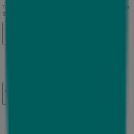
Tiendeoは世界中でのローカルショッピングを改革するIT企
業Shopfullyの一社です。
Tiendeo
私たちが行うこと
ビジネスソリューションをみる
ニュース・メディア
ビジネス契約
お問い合わせ
マーケテイング＆ビジネスリクエスト
地図上で店舗が誤った場所にあります
週にいちど広告のフィードバック
技術的な問題と一般的なフィードバック