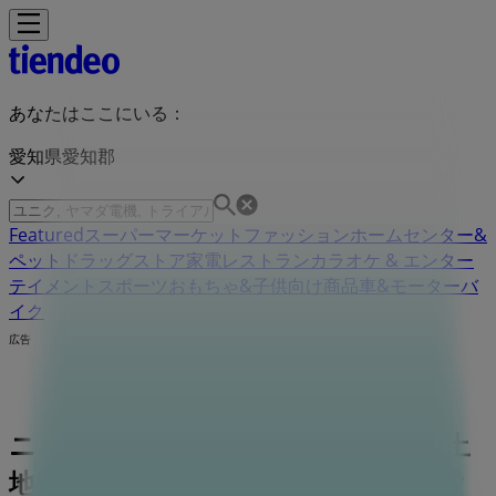
あなたはここにいる：
愛知県愛知郡
Featured
スーパーマーケット
ファッション
ホームセンター&
ペット
ドラッグストア
家電
レストラン
カラオケ & エンター
テイメント
スポーツ
おもちゃ&子供向け商品
車&モーターバ
イク
広告
ニトリ 愛知県愛知郡東郷町東郷中央土
地区画整理事業62街区1,3ららぽ-と愛