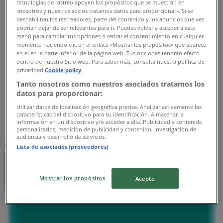
tecnologías de rastreo apoyen los propósitos que se muestran en
月曜日
«nosotros y nuestros socios tratamos datos para proporcionar». Si se
10:00 - 20:00
deshabilitan los rastreadores, parte del contenido y los anuncios que ves
火曜日
podrían dejar de ser relevantes para ti. Puedes volver a acceder a este
menú para cambiar tus opciones o retirar el consentimiento en cualquier
10:00 - 20:00
momento haciendo clic en el enlace «Mostrar los propósitos» que aparece
水曜日
en el en la parte inferior de la página web. Tus opciones tendrán efecto
10:00 - 20:00
dentro de nuestro Sitio web. Para saber más, consulta nuestra política de
木曜日
privacidad.
Cookie policy
10:00 - 20:00
Tanto nosotros como nuestros asociados tratamos los
金曜日
datos para proporcionar:
10:00 - 20:00
Utilizar datos de localización geográfica precisa. Analizar activamente las
características del dispositivo para su identificación. Almacenar la
土曜日
información en un dispositivo y/o acceder a ella. Publicidad y contenido
10:00 - 21:00
personalizados, medición de publicidad y contenido, investigación de
audiencia y desarrollo de servicios.
マップ
Lista de asociados (proveedores)
閉店
Mostrar los propósitos
Acepto
日曜日
10:00 - 21:00