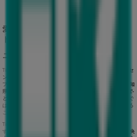
閉店
愛知県愛知郡のホームセンター&ペッ
トの他のビジネス
ニトリ
Tiendeoの
ニトリ
店舗へようこそ！ここでは、この
ホームセ
ンター&ペット
業界で評価の高い
ニトリ
の最新の
オファー
、
プロモーション
、
カタログ
をご覧いただけます。当店は
愛知
県愛知郡東郷町東郷中央土地区画整理事業62街区1,3ららぽ-
と愛知東郷1階区画1620
、
愛知県愛知郡
にあります。ここで
は、2023年
8月
にわたって購入時にお得に商品を手に入れる
ことができます。
Tiendeoでは、
ニトリ
に関する最新情報をご提供していま
す。営業時間や限定オファー、
愛知県愛知郡東郷町東郷中央