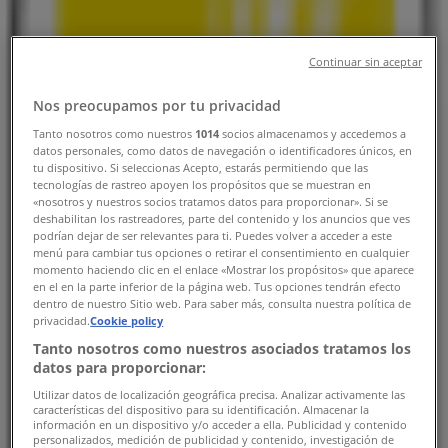
川崎市のTiendeo
»
家電の川崎市チラシ
»
Continuar sin aceptar
川崎市のニコン
»
Nos preocupamos por tu privacidad
川崎市のニコン店舗
Tanto nosotros como nuestros
1014
socios almacenamos y accedemos a
datos personales, como datos de navegación o identificadores únicos, en
tu dispositivo. Si seleccionas Acepto, estarás permitiendo que las
tecnologías de rastreo apoyen los propósitos que se muestran en
«nosotros y nuestros socios tratamos datos para proporcionar». Si se
deshabilitan los rastreadores, parte del contenido y los anuncios que ves
ニコン
podrían dejar de ser relevantes para ti. Puedes volver a acceder a este
menú para cambiar tus opciones o retirar el consentimiento en cualquier
東京都中央区銀座7-10-1 STRATA GINZA（ストラータ
momento haciendo clic en el enlace «Mostrar los propósitos» que aparece
en el en la parte inferior de la página web. Tus opciones tendrán efecto
ギンザ）1・2階, 東京都中央区
dentro de nuestro Sitio web. Para saber más, consulta nuestra política de
privacidad.
Cookie policy
16.2 km
Tanto nosotros como nuestros asociados tratamos los
datos para proporcionar:
Utilizar datos de localización geográfica precisa. Analizar activamente las
características del dispositivo para su identificación. Almacenar la
información en un dispositivo y/o acceder a ella. Publicidad y contenido
personalizados, medición de publicidad y contenido, investigación de