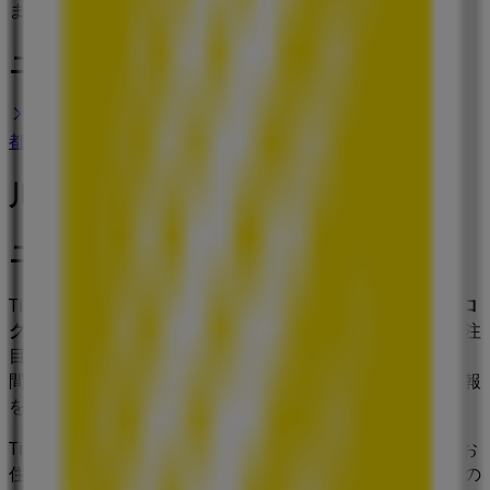
まもなく ニコン>のカタログ・クーポンの掲載を開始！
ニコンのショップがある街
東京都港区のニコン
新宿区のニコン
都道府県一覧へ
川崎市の家電の他のビジネス
ニコン
Tiendeoへようこそ！当サイトでは、最高の
セール
、
カタロ
グ
、
プロモーション
を見つけるだけでなく、
川崎市
で最も注
目されている店舗を発見することもできます。
8月 2026
の
間、
ニコン
の最新情報や、お近くの店舗の所在地や詳細情報
を確認できます。
Tiendeoでは、お得な
プロモーション
や割引だけでなく、お
住まいの都市にある実店舗の情報もご提供します。
ニコン
の