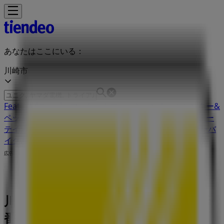
あなたはここにいる：
川崎市
Featured
スーパーマーケット
ファッション
ホームセンター&
ペット
ドラッグストア
家電
レストラン
カラオケ & エンター
テイメント
スポーツ
おもちゃ&子供向け商品
車&モーターバ
イク
広告
川崎市のニコン店舗：営業時間、電話
番号や住所