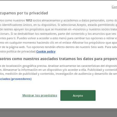
Con
cupamos por tu privacidad
ros como nuestros
1012
socios almacenamos y accedemos a datos personales, como d
 identificadores únicos, en tu dispositivo. Si seleccionas Acepto, estarás permitiendo 
de rastreo apoyen los propósitos que se muestran en «nosotros y nuestros socios trat
ionar». Si se deshabilitan los rastreadores, parte del contenido y los anuncios que ves
antes para ti. Puedes volver a acceder a este menú para cambiar tus opciones o retirar e
to en cualquier momento haciendo clic en el enlace «Mostrar los propósitos» que apar
or de la página web. Tus opciones tendrán efecto dentro de nuestro Sitio web. Para sab
stra política de privacidad.
Cookie policy
sotros como nuestros asociados tratamos los datos para proporc
s de localización geográfica precisa. Analizar activamente las características del disposit
ón. Almacenar la información en un dispositivo y/o acceder a ella. Publicidad y conteni
os, medición de publicidad y contenido, investigación de audiencia y desarrollo de ser
ociados (proveedores)
Mostrar los propósitos
Acepto