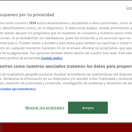
Con
cupamos por tu privacidad
ros como nuestros
1014
socios almacenamos y accedemos a datos personales, como d
 identificadores únicos, en tu dispositivo. Si seleccionas Acepto, estarás permitiendo 
de rastreo apoyen los propósitos que se muestran en «nosotros y nuestros socios trat
ionar». Si se deshabilitan los rastreadores, parte del contenido y los anuncios que ves
antes para ti. Puedes volver a acceder a este menú para cambiar tus opciones o retirar e
to en cualquier momento haciendo clic en el enlace «Mostrar los propósitos» que apar
or de la página web. Tus opciones tendrán efecto dentro de nuestro Sitio web. Para sab
stra política de privacidad.
Cookie policy
sotros como nuestros asociados tratamos los datos para proporc
s de localización geográfica precisa. Analizar activamente las características del disposit
ón. Almacenar la información en un dispositivo y/o acceder a ella. Publicidad y conteni
os, medición de publicidad y contenido, investigación de audiencia y desarrollo de ser
ociados (proveedores)
Mostrar los propósitos
Acepto