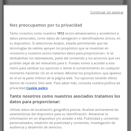
名古屋市のTiendeo
»
Continuar sin aceptar
レストランの名古屋市チラシ
»
名古屋市のさくら水産
»
Nos preocupamos por tu privacidad
Tanto nosotros como nuestros
1012
socios almacenamos y accedemos a
名古屋市のさくら水産店舗
datos personales, como datos de navegación o identificadores únicos, en
tu dispositivo. Si seleccionas Acepto, estarás permitiendo que las
tecnologías de rastreo apoyen los propósitos que se muestran en
«nosotros y nuestros socios tratamos datos para proporcionar». Si se
さくら水産
deshabilitan los rastreadores, parte del contenido y los anuncios que ves
podrían dejar de ser relevantes para ti. Puedes volver a acceder a este
menú para cambiar tus opciones o retirar el consentimiento en cualquier
愛知県名古屋市中区錦3-17-1, 名古屋市
momento haciendo clic en el enlace «Mostrar los propósitos» que aparece
en el en la parte inferior de la página web. Tus opciones tendrán efecto
1.3 km
dentro de nuestro Sitio web. Para saber más, consulta nuestra política de
privacidad.
Cookie policy
営業中
Tanto nosotros como nuestros asociados tratamos los
datos para proporcionar:
Utilizar datos de localización geográfica precisa. Analizar activamente las
características del dispositivo para su identificación. Almacenar la
información en un dispositivo y/o acceder a ella. Publicidad y contenido
さくら水産
personalizados, medición de publicidad y contenido, investigación de
audiencia y desarrollo de servicios.