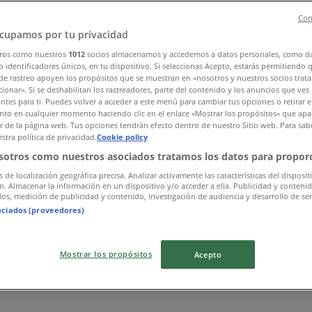
Con
cupamos por tu privacidad
ros como nuestros
1012
socios almacenamos y accedemos a datos personales, como d
 identificadores únicos, en tu dispositivo. Si seleccionas Acepto, estarás permitiendo 
de rastreo apoyen los propósitos que se muestran en «nosotros y nuestros socios trat
ionar». Si se deshabilitan los rastreadores, parte del contenido y los anuncios que ves
antes para ti. Puedes volver a acceder a este menú para cambiar tus opciones o retirar e
to en cualquier momento haciendo clic en el enlace «Mostrar los propósitos» que apar
or de la página web. Tus opciones tendrán efecto dentro de nuestro Sitio web. Para sab
stra política de privacidad.
Cookie policy
sotros como nuestros asociados tratamos los datos para proporc
s de localización geográfica precisa. Analizar activamente las características del disposit
ón. Almacenar la información en un dispositivo y/o acceder a ella. Publicidad y conteni
os, medición de publicidad y contenido, investigación de audiencia y desarrollo de ser
ociados (proveedores)
Mostrar los propósitos
Acepto